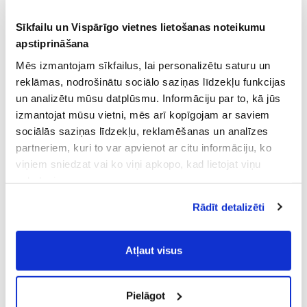
Sīkfailu un Vispārīgo vietnes lietošanas noteikumu
apstiprināšana
Mēs izmantojam sīkfailus, lai personalizētu saturu un
reklāmas, nodrošinātu sociālo saziņas līdzekļu funkcijas
un analizētu mūsu datplūsmu. Informāciju par to, kā jūs
izmantojat mūsu vietni, mēs arī kopīgojam ar saviem
sociālās saziņas līdzekļu, reklamēšanas un analīzes
partneriem, kuri to var apvienot ar citu informāciju, ko
viņiem sniedzat vai ko viņi apkopo, kad lietojat viņu
pakalpojumus.
Atļaujot nepieciešamos sīkfailus Jūs
Rādīt detalizēti
piekrītat
Vispārīgiem vietnes lietošanas
noteikumiem
(saīsināti - VVLN).
Atļaut visus
Pielāgot