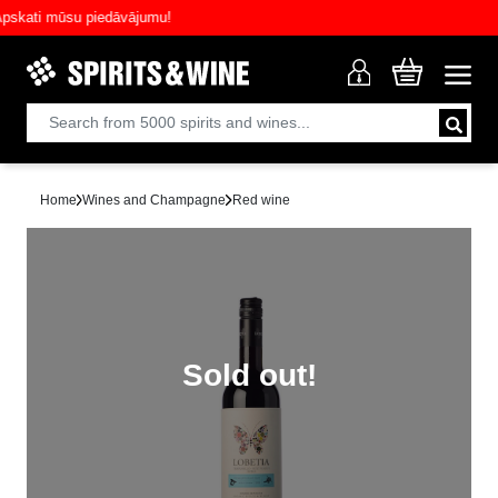
ati mūsu piedāvājumu!
Home
Wines and Champagne
Red wine
Sold out!