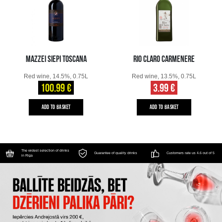
MAZZEI SIEPI TOSCANA
RIO CLARO CARMENERE
Red wine, 14.5%, 0.75L
Red wine, 13.5%, 0.75L
100.99 €
3.99 €
ADD TO BASKET
ADD TO BASKET
The widest selection of drinks
Guarantee of quality drinks
Customers rate us 4.6 out of 5
in Riga