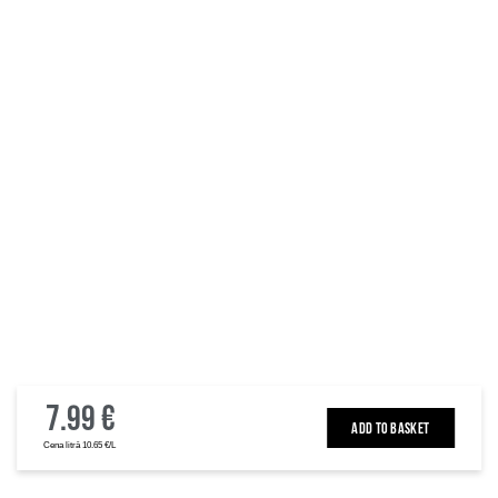
7.99 €
ADD TO BASKET
Cena litrā 10.65 €/L