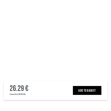
26.29 €
ADD TO BASKET
Cena litrā 35.05 €/L