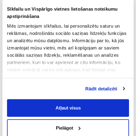
Sīkfailu un Vispārīgo vietnes lietošanas noteikumu
apstiprināšana
Mēs izmantojam sīkfailus, lai personalizētu saturu un
reklāmas, nodrošinātu sociālo saziņas līdzekļu funkcijas
un analizētu mūsu datplūsmu. Informāciju par to, kā jūs
izmantojat mūsu vietni, mēs arī kopīgojam ar saviem
sociālās saziņas līdzekļu, reklamēšanas un analīzes
partneriem, kuri to var apvienot ar citu informāciju, ko
viņiem sniedzat vai ko viņi apkopo, kad lietojat viņu
pakalpojumus.
Atļaujot nepieciešamos sīkfailus Jūs
Rādīt detalizēti
piekrītat
Vispārīgiem vietnes lietošanas
noteikumiem
(saīsināti - VVLN).
Atļaut visus
Pielāgot