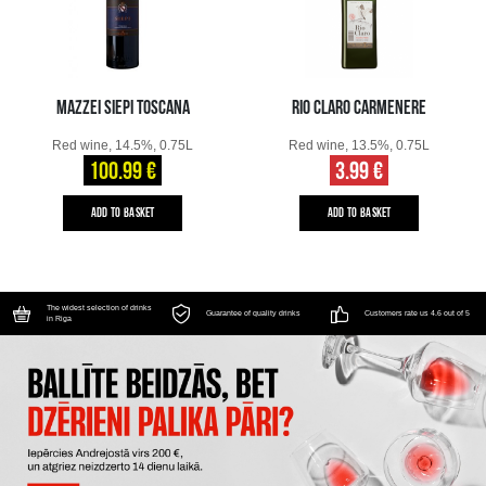
MAZZEI SIEPI TOSCANA
RIO CLARO CARMENERE
Red wine, 14.5%, 0.75L
Red wine, 13.5%, 0.75L
100.99 €
3.99 €
ADD TO BASKET
ADD TO BASKET
The widest selection of drinks
Guarantee of quality drinks
Customers rate us 4.6 out of 5
in Riga