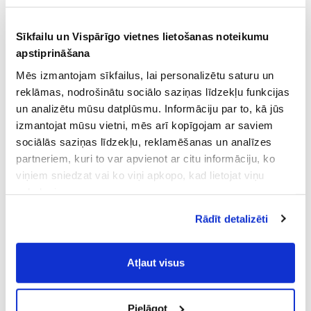
Sīkfailu un Vispārīgo vietnes lietošanas noteikumu
apstiprināšana
Mēs izmantojam sīkfailus, lai personalizētu saturu un
reklāmas, nodrošinātu sociālo saziņas līdzekļu funkcijas
un analizētu mūsu datplūsmu. Informāciju par to, kā jūs
izmantojat mūsu vietni, mēs arī kopīgojam ar saviem
sociālās saziņas līdzekļu, reklamēšanas un analīzes
partneriem, kuri to var apvienot ar citu informāciju, ko
viņiem sniedzat vai ko viņi apkopo, kad lietojat viņu
pakalpojumus.
Atļaujot nepieciešamos sīkfailus Jūs
Rādīt detalizēti
piekrītat
Vispārīgiem vietnes lietošanas
noteikumiem
(saīsināti - VVLN).
Atļaut visus
Pielāgot