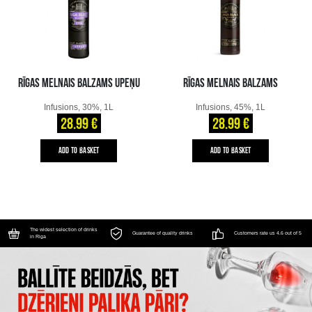
RĪGAS MELNAIS BALZAMS UPEŅU
RĪGAS MELNAIS BALZAMS
Infusions, 30%, 1L
Infusions, 45%, 1L
28.99 €
28.99 €
ADD TO BASKET
ADD TO BASKET
The widest selection of drinks
Guarantee of quality drinks
Customers rate us 4.6 out of 5
in Riga