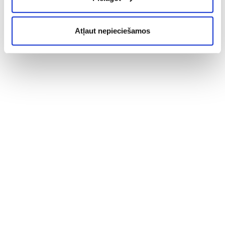
Atļaut nepieciešamos