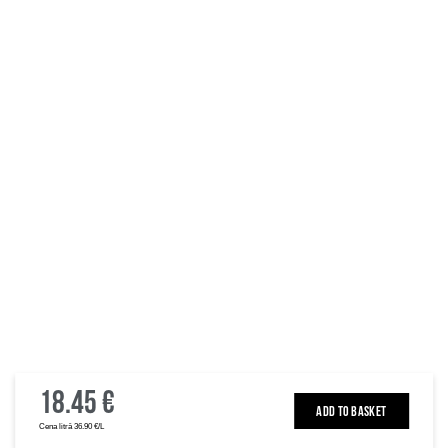
18.45 €
ADD TO BASKET
Cena litrā 36.90 €/L