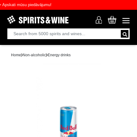
skati mūsu piedāvājumu!
Home
Non-alcoholic
Energy drinks