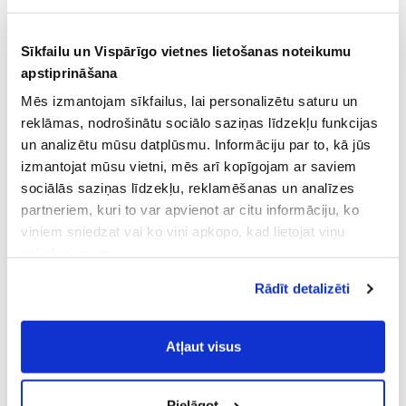
Sīkfailu un Vispārīgo vietnes lietošanas noteikumu
apstiprināšana
Mēs izmantojam sīkfailus, lai personalizētu saturu un
reklāmas, nodrošinātu sociālo saziņas līdzekļu funkcijas
un analizētu mūsu datplūsmu. Informāciju par to, kā jūs
izmantojat mūsu vietni, mēs arī kopīgojam ar saviem
sociālās saziņas līdzekļu, reklamēšanas un analīzes
partneriem, kuri to var apvienot ar citu informāciju, ko
viņiem sniedzat vai ko viņi apkopo, kad lietojat viņu
pakalpojumus.
Atļaujot nepieciešamos sīkfailus Jūs
Rādīt detalizēti
piekrītat
Vispārīgiem vietnes lietošanas
noteikumiem
(saīsināti - VVLN).
Atļaut visus
Pielāgot