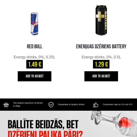
RED BULL
ENERĢIJAS DZĒRIENS BATTERY
Energy drinks, 0%, 0.25L
Energy drinks, 0%, 0.5L
1.49 €
1.29 €
ADD TO BASKET
ADD TO BASKET
The widest selection of drinks
Guarantee of quality drinks
Customers rate us 4.6 out of 5
in Riga