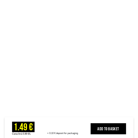
1.49 €
ADD TO BASKET
+ 0.10 € deposit for packaging
Cena litrā 5.96 €/L