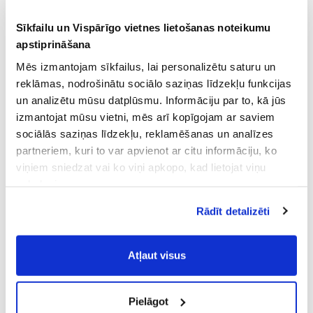
Sīkfailu un Vispārīgo vietnes lietošanas noteikumu
apstiprināšana
Mēs izmantojam sīkfailus, lai personalizētu saturu un
reklāmas, nodrošinātu sociālo saziņas līdzekļu funkcijas
un analizētu mūsu datplūsmu. Informāciju par to, kā jūs
izmantojat mūsu vietni, mēs arī kopīgojam ar saviem
sociālās saziņas līdzekļu, reklamēšanas un analīzes
partneriem, kuri to var apvienot ar citu informāciju, ko
viņiem sniedzat vai ko viņi apkopo, kad lietojat viņu
pakalpojumus.
Atļaujot nepieciešamos sīkfailus Jūs
Rādīt detalizēti
piekrītat
Vispārīgiem vietnes lietošanas
noteikumiem
(saīsināti - VVLN).
Atļaut visus
Pielāgot