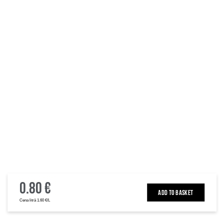
0.80 €
ADD TO BASKET
Cena litrā 1.60 €/L