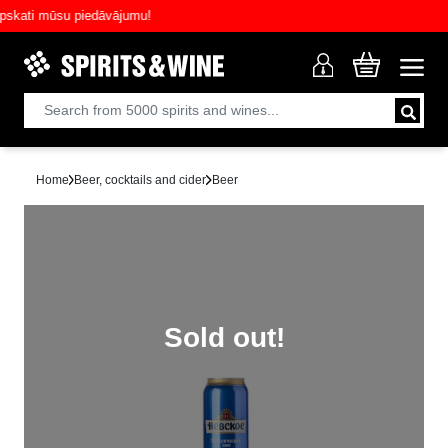
ati mūsu piedāvājumu!
Home
Beer, cocktails and cider
Beer
Sold out!