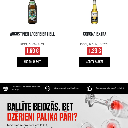
AUGUSTINER LAGERBIER HELL
CORONA EXTRA
Beer, 5.2%, 0.5L
Beer, 4.5%, 0.355L
1.69 €
1.29 €
ADD TO BASKET
ADD TO BASKET
The widest selection of drinks
Guarantee of quality drinks
Customers rate us 4.6 out of 5
in Riga