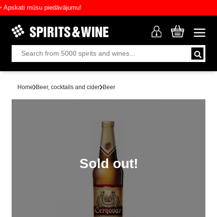
skati mūsu piedāvājumu!
Home
Beer, cocktails and cider
Beer
Sold out!