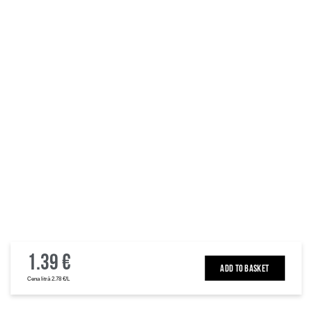
1.39 €
ADD TO BASKET
Cena litrā 2.78 €/L