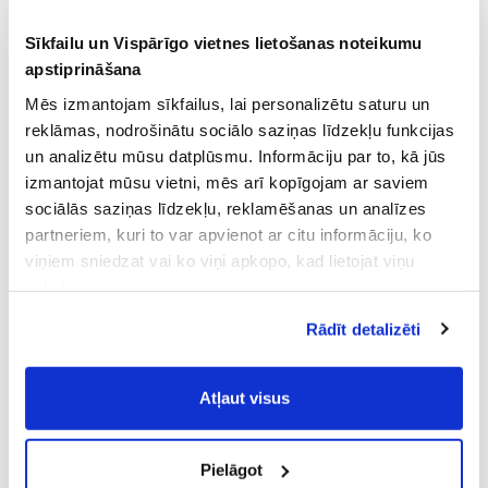
Sīkfailu un Vispārīgo vietnes lietošanas noteikumu
apstiprināšana
Mēs izmantojam sīkfailus, lai personalizētu saturu un
reklāmas, nodrošinātu sociālo saziņas līdzekļu funkcijas
un analizētu mūsu datplūsmu. Informāciju par to, kā jūs
izmantojat mūsu vietni, mēs arī kopīgojam ar saviem
sociālās saziņas līdzekļu, reklamēšanas un analīzes
partneriem, kuri to var apvienot ar citu informāciju, ko
viņiem sniedzat vai ko viņi apkopo, kad lietojat viņu
pakalpojumus.
Atļaujot nepieciešamos sīkfailus Jūs
Rādīt detalizēti
piekrītat
Vispārīgiem vietnes lietošanas
noteikumiem
(saīsināti - VVLN).
Atļaut visus
Pielāgot