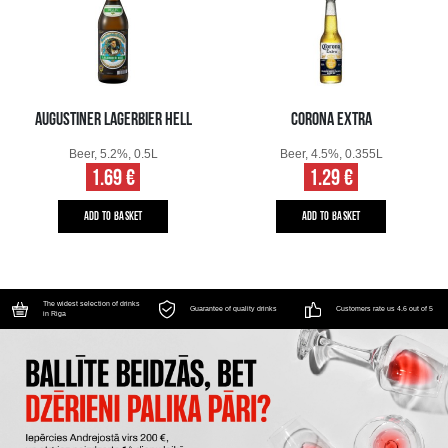
AUGUSTINER LAGERBIER HELL
CORONA EXTRA
Beer, 5.2%, 0.5L
Beer, 4.5%, 0.355L
1.69 €
1.29 €
ADD TO BASKET
ADD TO BASKET
The widest selection of drinks
Guarantee of quality drinks
Customers rate us 4.6 out of 5
in Riga