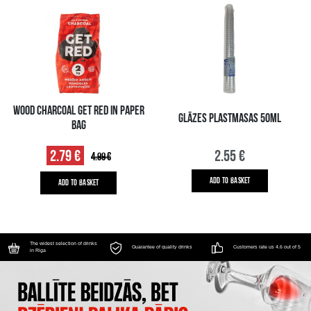
WOOD CHARCOAL GET RED IN PAPER
GLĀZES PLASTMASAS 50ML
BAG
2.79 €
2.55 €
4.99 €
ADD TO BASKET
ADD TO BASKET
The widest selection of drinks
Guarantee of quality drinks
Customers rate us 4.6 out of 5
in Riga