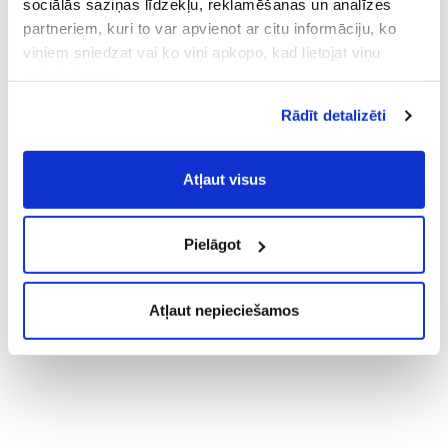
sociālās saziņas līdzekļu, reklamēšanas un analīzes
partneriem, kuri to var apvienot ar citu informāciju, ko
viņiem sniedzat vai ko viņi apkopo, kad lietojat viņu
pakalpojumus.
Atļaujot nepieciešamos sīkfailus Jūs
Rādīt detalizēti
piekrītat
Vispārīgiem vietnes lietošanas
noteikumiem
(saīsināti - VVLN).
Atļaut visus
Pielāgot
Atļaut nepieciešamos