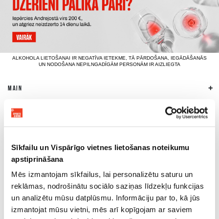
ALKOHOLA LIETOŠANAI IR NEGATĪVA IETEKME, TĀ PĀRDOŠANA, IEGĀDĀŠANĀS
UN NODOŠANA NEPILNGADĪGĀM PERSONĀM IR AIZLIEGTA
MAIN
BUSINESS & EVENTS SERVICE
BUSINESS INFORMATION
Sīkfailu un Vispārīgo vietnes lietošanas noteikumu
apstiprināšana
OTHER INFORMATION
Mēs izmantojam sīkfailus, lai personalizētu saturu un
reklāmas, nodrošinātu sociālo saziņas līdzekļu funkcijas
FIND US ON SOCIAL MEDIA
un analizētu mūsu datplūsmu. Informāciju par to, kā jūs
izmantojat mūsu vietni, mēs arī kopīgojam ar saviem