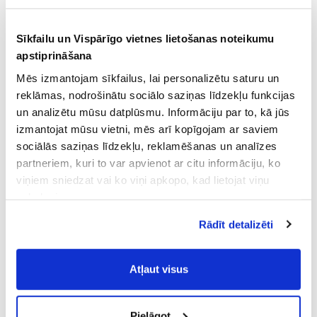
Sīkfailu un Vispārīgo vietnes lietošanas noteikumu
apstiprināšana
Mēs izmantojam sīkfailus, lai personalizētu saturu un
reklāmas, nodrošinātu sociālo saziņas līdzekļu funkcijas
un analizētu mūsu datplūsmu. Informāciju par to, kā jūs
izmantojat mūsu vietni, mēs arī kopīgojam ar saviem
sociālās saziņas līdzekļu, reklamēšanas un analīzes
partneriem, kuri to var apvienot ar citu informāciju, ko
viņiem sniedzat vai ko viņi apkopo, kad lietojat viņu
pakalpojumus.
Atļaujot nepieciešamos sīkfailus Jūs
Rādīt detalizēti
piekrītat
Vispārīgiem vietnes lietošanas
noteikumiem
(saīsināti - VVLN).
Atļaut visus
Pielāgot