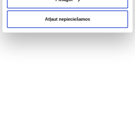
Atļaut nepieciešamos