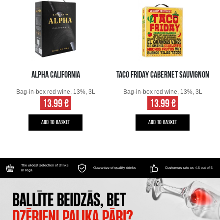
ALPHA CALIFORNIA
TACO FRIDAY CABERNET SAUVIGNON
Bag-in-box red wine, 13%, 3L
Bag-in-box red wine, 13%, 3L
13.99 €
13.99 €
ADD TO BASKET
ADD TO BASKET
The widest selection of drinks
Guarantee of quality drinks
Customers rate us 4.6 out of 5
in Riga