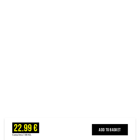
22.99 €
ADD TO BASKET
Cena litrā 7.66 €/L