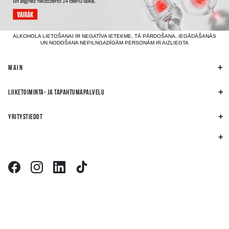
ALKOHOLA LIETOŠANAI IR NEGATĪVA IETEKME, TĀ PĀRDOŠANA, IEGĀDĀŠANĀS
UN NODOŠANA NEPILNGADĪGĀM PERSONĀM IR AIZLIEGTA
MAIN
LIIKETOIMINTA- JA TAPAHTUMAPALVELU
YRITYSTIEDOT