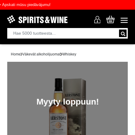
skati mūsu piedāvājumu!
Home
Väkevät alkoholijuomat
Whiskey
Myyty loppuun!