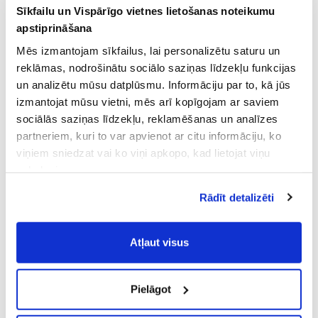
Sīkfailu un Vispārīgo vietnes lietošanas noteikumu
apstiprināšana
Mēs izmantojam sīkfailus, lai personalizētu saturu un
reklāmas, nodrošinātu sociālo saziņas līdzekļu funkcijas
un analizētu mūsu datplūsmu. Informāciju par to, kā jūs
izmantojat mūsu vietni, mēs arī kopīgojam ar saviem
sociālās saziņas līdzekļu, reklamēšanas un analīzes
partneriem, kuri to var apvienot ar citu informāciju, ko
viņiem sniedzat vai ko viņi apkopo, kad lietojat viņu
pakalpojumus.
Atļaujot nepieciešamos sīkfailus Jūs
Rādīt detalizēti
piekrītat
Vispārīgiem vietnes lietošanas
noteikumiem
(saīsināti - VVLN).
Atļaut visus
Pielāgot