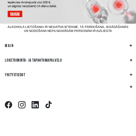
ALKOHOLA LIETOŠANAI IR NEGATĪVA IETEKME, TĀ PĀRDOŠANA, IEGĀDĀŠANĀS
UN NODOŠANA NEPILNGADĪGĀM PERSONĀM IR AIZLIEGTA
MAIN
LIIKETOIMINTA- JA TAPAHTUMAPALVELU
YRITYSTIEDOT