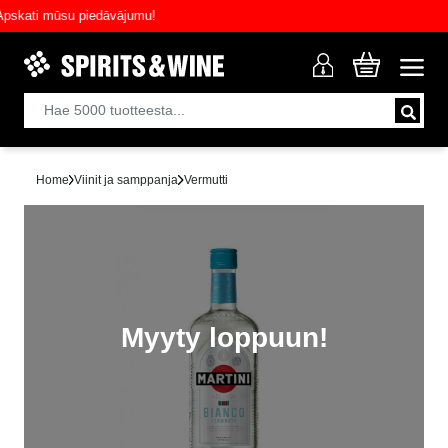
ati mūsu piedāvājumu!
Home
Viinit ja samppanja
Vermutti
Myyty loppuun!