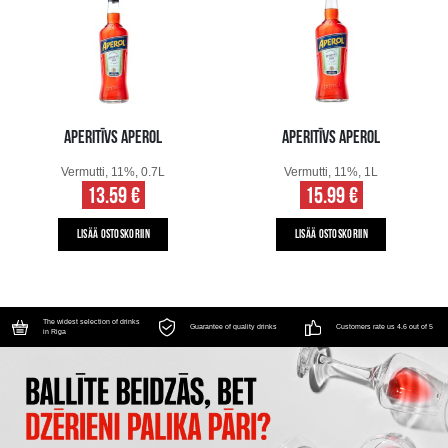
APERITĪVS APEROL
APERITĪVS APEROL
Vermutti, 11%, 0.7L
Vermutti, 11%, 1L
13.59 €
15.99 €
LISÄÄ OSTOSKORIIN
LISÄÄ OSTOSKORIIN
The widest selection of drinks
Guarantee of quality drinks
Customers rate us 4.6 out of 5
in Riga