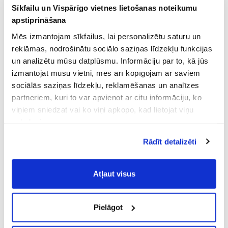
Sīkfailu un Vispārīgo vietnes lietošanas noteikumu
apstiprināšana
Mēs izmantojam sīkfailus, lai personalizētu saturu un
reklāmas, nodrošinātu sociālo saziņas līdzekļu funkcijas
un analizētu mūsu datplūsmu. Informāciju par to, kā jūs
izmantojat mūsu vietni, mēs arī kopīgojam ar saviem
sociālās saziņas līdzekļu, reklamēšanas un analīzes
partneriem, kuri to var apvienot ar citu informāciju, ko
viņiem sniedzat vai ko viņi apkopo, kad lietojat viņu
pakalpojumus.
Atļaujot nepieciešamos sīkfailus Jūs
Rādīt detalizēti
piekrītat
Vispārīgiem vietnes lietošanas
noteikumiem
(saīsināti - VVLN).
Atļaut visus
Pielāgot