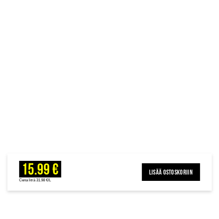
15.99 €
LISÄÄ OSTOSKORIIN
Cena litrā 31.98 €/L