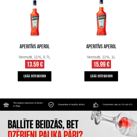
APERITĪVS APEROL
APERITĪVS APEROL
Vermutti, 11%, 0.7L
Vermutti, 11%, 1L
13.59 €
15.99 €
LISÄÄ OSTOSKORIIN
LISÄÄ OSTOSKORIIN
The widest selection of drinks
Guarantee of quality drinks
Customers rate us 4.6 out of 5
in Riga