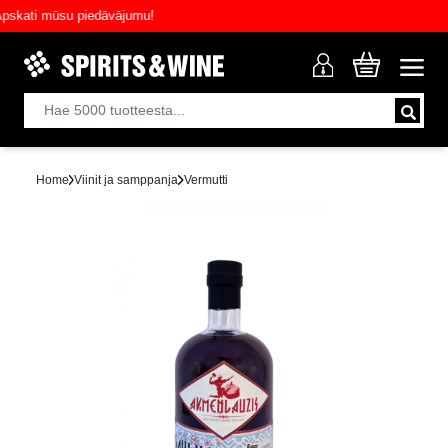
ati mūsu piedāvājumu!
Home
Viinit ja samppanja
Vermutti