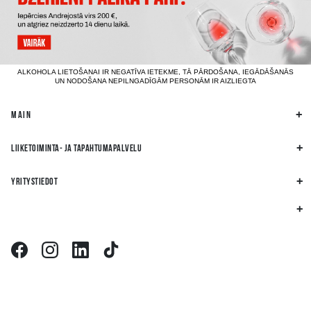
ALKOHOLA LIETOŠANAI IR NEGATĪVA IETEKME, TĀ PĀRDOŠANA, IEGĀDĀŠANĀS
UN NODOŠANA NEPILNGADĪGĀM PERSONĀM IR AIZLIEGTA
MAIN
LIIKETOIMINTA- JA TAPAHTUMAPALVELU
YRITYSTIEDOT