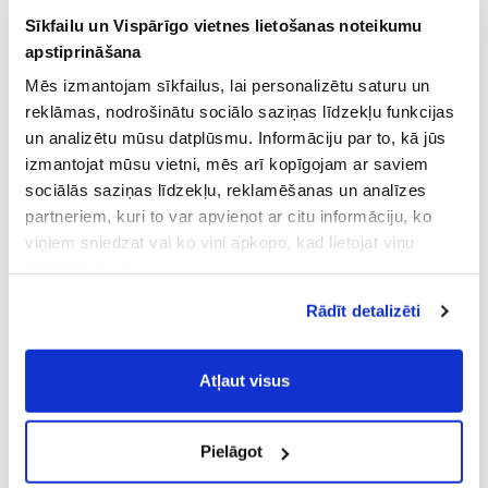
Sīkfailu un Vispārīgo vietnes lietošanas noteikumu
apstiprināšana
Mēs izmantojam sīkfailus, lai personalizētu saturu un
reklāmas, nodrošinātu sociālo saziņas līdzekļu funkcijas
un analizētu mūsu datplūsmu. Informāciju par to, kā jūs
izmantojat mūsu vietni, mēs arī kopīgojam ar saviem
sociālās saziņas līdzekļu, reklamēšanas un analīzes
partneriem, kuri to var apvienot ar citu informāciju, ko
viņiem sniedzat vai ko viņi apkopo, kad lietojat viņu
pakalpojumus.
Atļaujot nepieciešamos sīkfailus Jūs
Rādīt detalizēti
piekrītat
Vispārīgiem vietnes lietošanas
noteikumiem
(saīsināti - VVLN).
Atļaut visus
Pielāgot