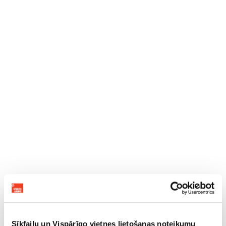
Sīkfailu un Vispārīgo vietnes lietošanas noteikumu