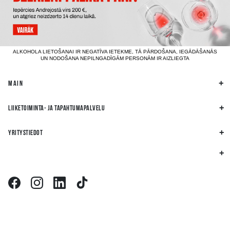
ALKOHOLA LIETOŠANAI IR NEGATĪVA IETEKME, TĀ PĀRDOŠANA, IEGĀDĀŠANĀS
UN NODOŠANA NEPILNGADĪGĀM PERSONĀM IR AIZLIEGTA
MAIN
LIIKETOIMINTA- JA TAPAHTUMAPALVELU
YRITYSTIEDOT