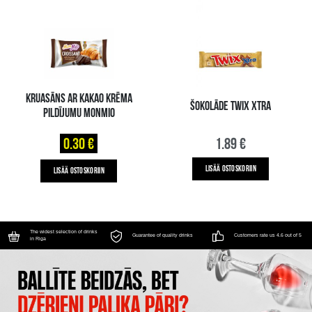
KRUASĀNS AR KAKAO KRĒMA
ŠOKOLĀDE TWIX XTRA
PILDĪJUMU MONMIO
0.30 €
1.89 €
LISÄÄ OSTOSKORIIN
LISÄÄ OSTOSKORIIN
The widest selection of drinks
Guarantee of quality drinks
Customers rate us 4.6 out of 5
in Riga