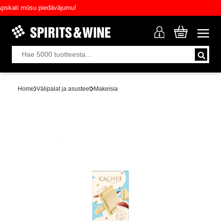
ati mūsu piedāvājumu!
Home
Välipalat ja asusteet
Makeisia