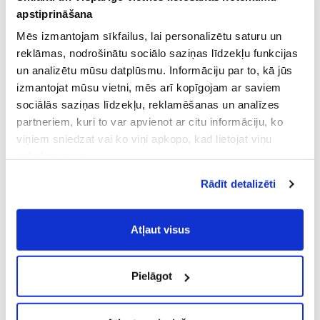
apstiprināšana
Mēs izmantojam sīkfailus, lai personalizētu saturu un
reklāmas, nodrošinātu sociālo saziņas līdzekļu funkcijas
un analizētu mūsu datplūsmu. Informāciju par to, kā jūs
izmantojat mūsu vietni, mēs arī kopīgojam ar saviem
sociālās saziņas līdzekļu, reklamēšanas un analīzes
partneriem, kuri to var apvienot ar citu informāciju, ko
viņiem sniedzat vai ko viņi apkopo, kad lietojat viņu
pakalpojumus.
Atļaujot nepieciešamos sīkfailus Jūs
Rādīt detalizēti
piekrītat
Vispārīgiem vietnes lietošanas
noteikumiem
(saīsināti - VVLN).
Atļaut visus
Pielāgot