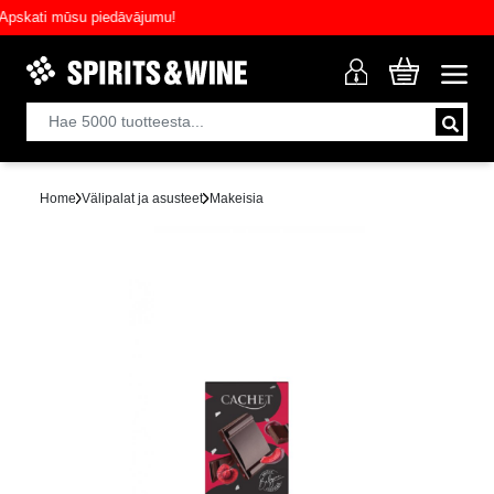
kati mūsu piedāvājumu!
Home
Välipalat ja asusteet
Makeisia