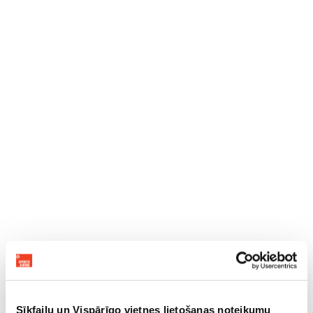
Sīkfailu un Vispārīgo vietnes lietošanas noteikumu