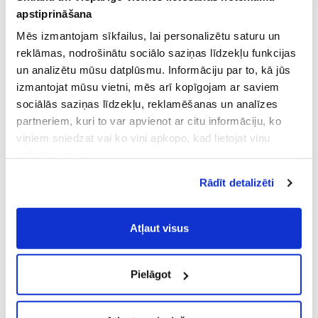
apstiprināšana
Mēs izmantojam sīkfailus, lai personalizētu saturu un
reklāmas, nodrošinātu sociālo saziņas līdzekļu funkcijas
un analizētu mūsu datplūsmu. Informāciju par to, kā jūs
izmantojat mūsu vietni, mēs arī kopīgojam ar saviem
sociālās saziņas līdzekļu, reklamēšanas un analīzes
partneriem, kuri to var apvienot ar citu informāciju, ko
viņiem sniedzat vai ko viņi apkopo, kad lietojat viņu
pakalpojumus.
Atļaujot nepieciešamos sīkfailus Jūs
Rādīt detalizēti
piekrītat
Vispārīgiem vietnes lietošanas
noteikumiem
(saīsināti - VVLN).
Atļaut visus
Pielāgot