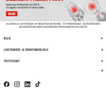
ALKOHOLA LIETOŠANAI IR NEGATĪVA IETEKME, TĀ PĀRDOŠANA, IEGĀDĀŠANĀS
UN NODOŠANA NEPILNGADĪGĀM PERSONĀM IR AIZLIEGTA
MAIN
LIIKETOIMINTA- JA TAPAHTUMAPALVELU
YRITYSTIEDOT