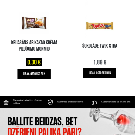
KRUASĀNS AR KAKAO KRĒMA
ŠOKOLĀDE TWIX XTRA
PILDĪJUMU MONMIO
0.30 €
1.89 €
LISÄÄ OSTOSKORIIN
LISÄÄ OSTOSKORIIN
The widest selection of drinks
Guarantee of quality drinks
Customers rate us 4.6 out of 5
in Riga