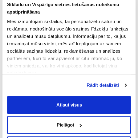
Sīkfailu un Vispārīgo vietnes lietošanas noteikumu
apstiprināšana
Mēs izmantojam sīkfailus, lai personalizētu saturu un
reklāmas, nodrošinātu sociālo saziņas līdzekļu funkcijas
un analizētu mūsu datplūsmu. Informāciju par to, kā jūs
izmantojat mūsu vietni, mēs arī kopīgojam ar saviem
sociālās saziņas līdzekļu, reklamēšanas un analīzes
partneriem, kuri to var apvienot ar citu informāciju, ko
viņiem sniedzat vai ko viņi apkopo, kad lietojat viņu
pakalpojumus.
Atļaujot nepieciešamos sīkfailus Jūs
Rādīt detalizēti
piekrītat
Vispārīgiem vietnes lietošanas
noteikumiem
(saīsināti - VVLN).
Atļaut visus
Pielāgot