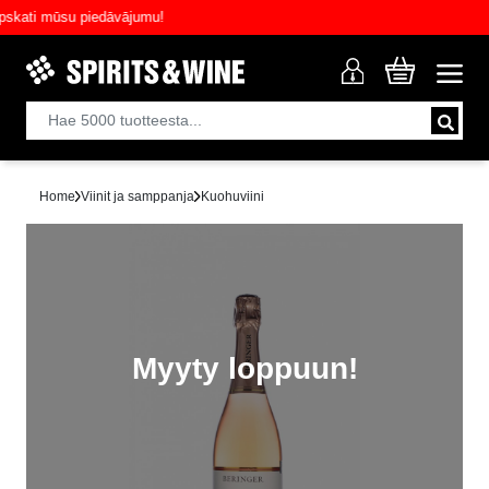
ti mūsu piedāvājumu!
Home
Viinit ja samppanja
Kuohuviini
Myyty loppuun!