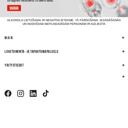
ALKOHOLA LIETOŠANAI IR NEGATĪVA IETEKME, TĀ PĀRDOŠANA, IEGĀDĀŠANĀS
UN NODOŠANA NEPILNGADĪGĀM PERSONĀM IR AIZLIEGTA
MAIN
LIIKETOIMINTA- JA TAPAHTUMAPALVELU
YRITYSTIEDOT