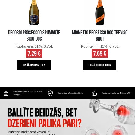
DECORDI PROSECCCO SPUMANTE
MIONETTO PROSECCO DOC TREVISO
BRUT DOC
BRUT
Kuohuviini, 11%, 0.75L
Kuohuviini, 11%, 0.75L
7.29 €
7.69 €
LISÄÄ OSTOSKORIIN
LISÄÄ OSTOSKORIIN
The widest selection of drinks
Guarantee of quality drinks
Customers rate us 4.6 out of 5
in Riga