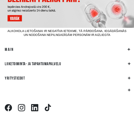
ALKOHOLA LIETOŠANAI IR NEGATĪVA IETEKME, TĀ PĀRDOŠANA, IEGĀDĀŠANĀS
UN NODOŠANA NEPILNGADĪGĀM PERSONĀM IR AIZLIEGTA
MAIN
LIIKETOIMINTA- JA TAPAHTUMAPALVELU
YRITYSTIEDOT