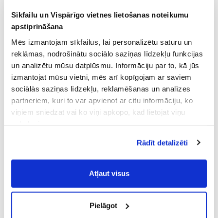
Sīkfailu un Vispārīgo vietnes lietošanas noteikumu
apstiprināšana
Mēs izmantojam sīkfailus, lai personalizētu saturu un
reklāmas, nodrošinātu sociālo saziņas līdzekļu funkcijas
un analizētu mūsu datplūsmu. Informāciju par to, kā jūs
izmantojat mūsu vietni, mēs arī kopīgojam ar saviem
sociālās saziņas līdzekļu, reklamēšanas un analīzes
partneriem, kuri to var apvienot ar citu informāciju, ko
viņiem sniedzat vai ko viņi apkopo, kad lietojat viņu
pakalpojumus.
Atļaujot nepieciešamos sīkfailus Jūs
Rādīt detalizēti
piekrītat
Vispārīgiem vietnes lietošanas
noteikumiem
(saīsināti - VVLN).
Atļaut visus
Pielāgot