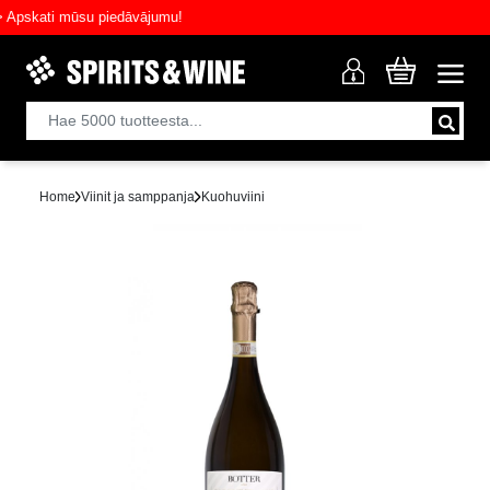
skati mūsu piedāvājumu!
Home
Viinit ja samppanja
Kuohuviini