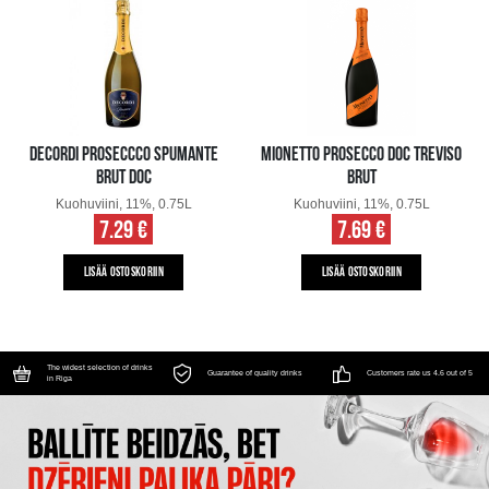
DECORDI PROSECCCO SPUMANTE
MIONETTO PROSECCO DOC TREVISO
BRUT DOC
BRUT
Kuohuviini, 11%, 0.75L
Kuohuviini, 11%, 0.75L
7.29 €
7.69 €
LISÄÄ OSTOSKORIIN
LISÄÄ OSTOSKORIIN
The widest selection of drinks
Guarantee of quality drinks
Customers rate us 4.6 out of 5
in Riga