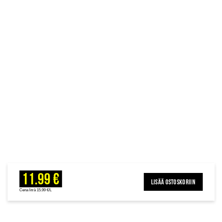
11.99 €
LISÄÄ OSTOSKORIIN
Cena litrā 15.99 €/L