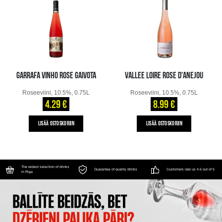
GARRAFA VINHO ROSE GAIVOTA
VALLEE LOIRE ROSE D'ANEJOU
Roseeviini, 10.5%, 0.75L
Roseeviini, 10.5%, 0.75L
4.29 €
8.99 €
LISÄÄ OSTOSKORIIN
LISÄÄ OSTOSKORIIN
The widest selection of drinks
Guarantee of quality drinks
Customers rate us 4.6 out of 5
in Riga