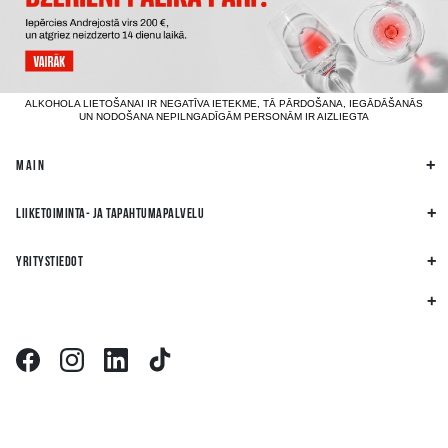
ALKOHOLA LIETOŠANAI IR NEGATĪVA IETEKME, TĀ PĀRDOŠANA, IEGĀDĀŠANĀS
UN NODOŠANA NEPILNGADĪGĀM PERSONĀM IR AIZLIEGTA
MAIN
LIIKETOIMINTA- JA TAPAHTUMAPALVELU
YRITYSTIEDOT