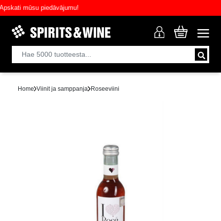
kati mūsu piedāvājumu!
Home
Viinit ja samppanja
Roseeviini