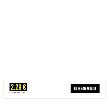
2.29 €
LISÄÄ OSTOSKORIIN
Cena litrā 12.25 €/L