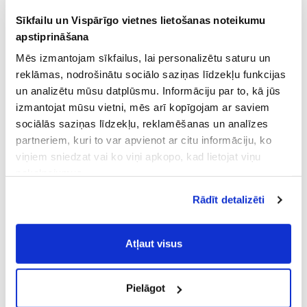
Sīkfailu un Vispārīgo vietnes lietošanas noteikumu
apstiprināšana
Mēs izmantojam sīkfailus, lai personalizētu saturu un
reklāmas, nodrošinātu sociālo saziņas līdzekļu funkcijas
un analizētu mūsu datplūsmu. Informāciju par to, kā jūs
izmantojat mūsu vietni, mēs arī kopīgojam ar saviem
sociālās saziņas līdzekļu, reklamēšanas un analīzes
partneriem, kuri to var apvienot ar citu informāciju, ko
viņiem sniedzat vai ko viņi apkopo, kad lietojat viņu
pakalpojumus.
Atļaujot nepieciešamos sīkfailus Jūs
Rādīt detalizēti
piekrītat
Vispārīgiem vietnes lietošanas
noteikumiem
(saīsināti - VVLN).
Atļaut visus
Pielāgot