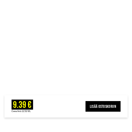
9.39 €
LISÄÄ OSTOSKORIIN
Cena litrā 12.52 €/L