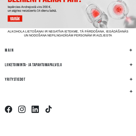
ALKOHOLA LIETOŠANAI IR NEGATĪVA IETEKME, TĀ PĀRDOŠANA, IEGĀDĀŠANĀS
UN NODOŠANA NEPILNGADĪGĀM PERSONĀM IR AIZLIEGTA
MAIN
LIIKETOIMINTA- JA TAPAHTUMAPALVELU
YRITYSTIEDOT