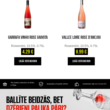
GARRAFA VINHO ROSE GAIVOTA
VALLEE LOIRE ROSE D'ANEJOU
Roseeviini, 10.5%, 0.75L
Roseeviini, 10.5%, 0.75L
4.29 €
8.99 €
LISÄÄ OSTOSKORIIN
LISÄÄ OSTOSKORIIN
The widest selection of drinks
Guarantee of quality drinks
Customers rate us 4.6 out of 5
in Riga