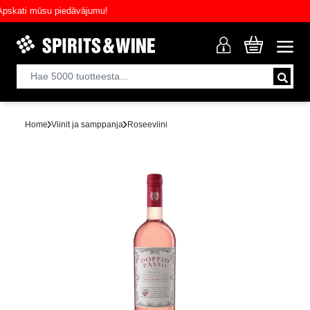
ati mūsu piedāvājumu!
Home
Viinit ja samppanja
Roseeviini