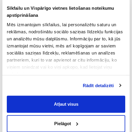
Sīkfailu un Vispārīgo vietnes lietošanas noteikumu
apstiprināšana
Mēs izmantojam sīkfailus, lai personalizētu saturu un
reklāmas, nodrošinātu sociālo saziņas līdzekļu funkcijas
un analizētu mūsu datplūsmu. Informāciju par to, kā jūs
izmantojat mūsu vietni, mēs arī kopīgojam ar saviem
sociālās saziņas līdzekļu, reklamēšanas un analīzes
partneriem, kuri to var apvienot ar citu informāciju, ko
viņiem sniedzat vai ko viņi apkopo, kad lietojat viņu
pakalpojumus.
Atļaujot nepieciešamos sīkfailus Jūs
Rādīt detalizēti
piekrītat
Vispārīgiem vietnes lietošanas
noteikumiem
(saīsināti - VVLN).
Atļaut visus
Pielāgot