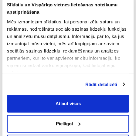
Sīkfailu un Vispārīgo vietnes lietošanas noteikumu
apstiprināšana
Mēs izmantojam sīkfailus, lai personalizētu saturu un
reklāmas, nodrošinātu sociālo saziņas līdzekļu funkcijas
un analizētu mūsu datplūsmu. Informāciju par to, kā jūs
izmantojat mūsu vietni, mēs arī kopīgojam ar saviem
sociālās saziņas līdzekļu, reklamēšanas un analīzes
partneriem, kuri to var apvienot ar citu informāciju, ko
viņiem sniedzat vai ko viņi apkopo, kad lietojat viņu
pakalpojumus.
Atļaujot nepieciešamos sīkfailus Jūs
Rādīt detalizēti
piekrītat
Vispārīgiem vietnes lietošanas
noteikumiem
(saīsināti - VVLN).
Atļaut visus
Pielāgot