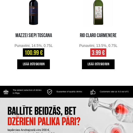
MAZZEI SIEPI TOSCANA
RIO CLARO CARMENERE
Punaviini, 14.5%, 0.75L
Punaviini, 13.5%, 0.75L
100.99 €
3.99 €
LISÄÄ OSTOSKORIIN
LISÄÄ OSTOSKORIIN
The widest selection of drinks
Guarantee of quality drinks
Customers rate us 4.6 out of 5
in Riga