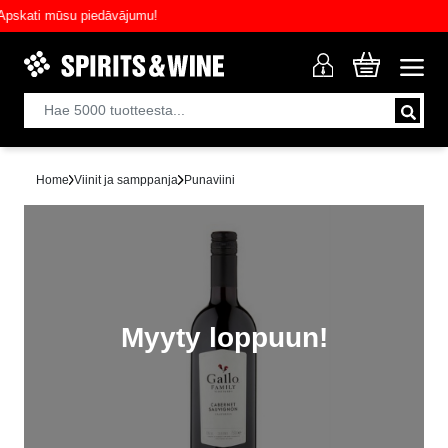
ati mūsu piedāvājumu!
Home
Viinit ja samppanja
Punaviini
Myyty loppuun!