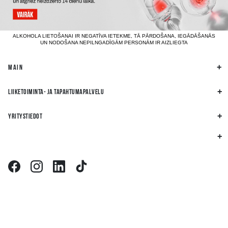
ALKOHOLA LIETOŠANAI IR NEGATĪVA IETEKME, TĀ PĀRDOŠANA, IEGĀDĀŠANĀS
UN NODOŠANA NEPILNGADĪGĀM PERSONĀM IR AIZLIEGTA
MAIN
LIIKETOIMINTA- JA TAPAHTUMAPALVELU
YRITYSTIEDOT