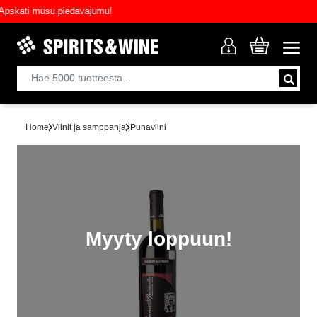
kati mūsu piedāvājumu!
Home
Viinit ja samppanja
Punaviini
Myyty loppuun!