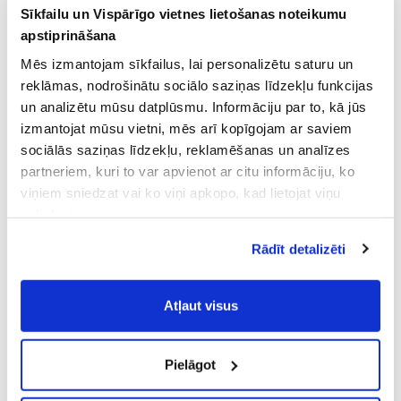
Sīkfailu un Vispārīgo vietnes lietošanas noteikumu
apstiprināšana
Mēs izmantojam sīkfailus, lai personalizētu saturu un
reklāmas, nodrošinātu sociālo saziņas līdzekļu funkcijas
un analizētu mūsu datplūsmu. Informāciju par to, kā jūs
izmantojat mūsu vietni, mēs arī kopīgojam ar saviem
sociālās saziņas līdzekļu, reklamēšanas un analīzes
partneriem, kuri to var apvienot ar citu informāciju, ko
viņiem sniedzat vai ko viņi apkopo, kad lietojat viņu
pakalpojumus.
Atļaujot nepieciešamos sīkfailus Jūs
Rādīt detalizēti
piekrītat
Vispārīgiem vietnes lietošanas
noteikumiem
(saīsināti - VVLN).
Atļaut visus
Pielāgot