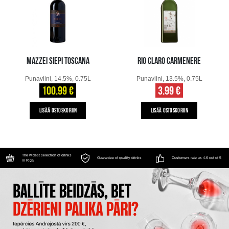
MAZZEI SIEPI TOSCANA
RIO CLARO CARMENERE
Punaviini, 14.5%, 0.75L
Punaviini, 13.5%, 0.75L
100.99 €
3.99 €
LISÄÄ OSTOSKORIIN
LISÄÄ OSTOSKORIIN
The widest selection of drinks
Guarantee of quality drinks
Customers rate us 4.6 out of 5
in Riga