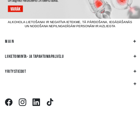
ALKOHOLA LIETOŠANAI IR NEGATĪVA IETEKME, TĀ PĀRDOŠANA, IEGĀDĀŠANĀS
UN NODOŠANA NEPILNGADĪGĀM PERSONĀM IR AIZLIEGTA
MAIN
LIIKETOIMINTA- JA TAPAHTUMAPALVELU
YRITYSTIEDOT