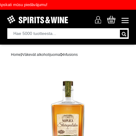
ati mūsu piedāvājumu!
Home
Väkevät alkoholijuomat
Infusions