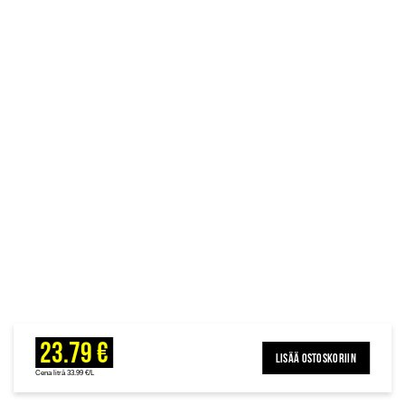
23.79 €
LISÄÄ OSTOSKORIIN
Cena litrā 33.99 €/L