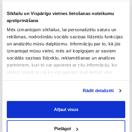
Sīkfailu un Vispārīgo vietnes lietošanas noteikumu
apstiprināšana
Mēs izmantojam sīkfailus, lai personalizētu saturu un
reklāmas, nodrošinātu sociālo saziņas līdzekļu funkcijas
un analizētu mūsu datplūsmu. Informāciju par to, kā jūs
izmantojat mūsu vietni, mēs arī kopīgojam ar saviem
sociālās saziņas līdzekļu, reklamēšanas un analīzes
partneriem, kuri to var apvienot ar citu informāciju, ko
viņiem sniedzat vai ko viņi apkopo, kad lietojat viņu
pakalpojumus.
Atļaujot nepieciešamos sīkfailus Jūs
Rādīt detalizēti
piekrītat
Vispārīgiem vietnes lietošanas
noteikumiem
(saīsināti - VVLN).
Atļaut visus
Pielāgot