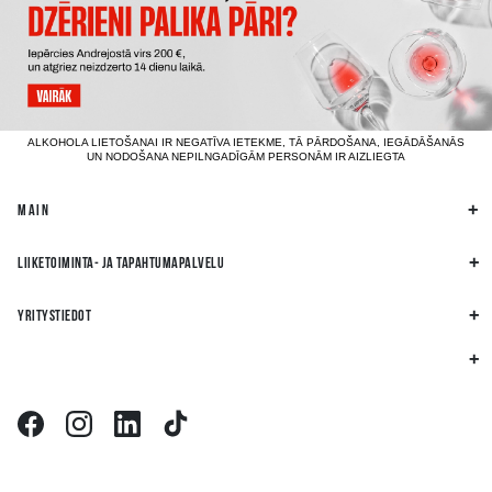
ALKOHOLA LIETOŠANAI IR NEGATĪVA IETEKME, TĀ PĀRDOŠANA, IEGĀDĀŠANĀS
UN NODOŠANA NEPILNGADĪGĀM PERSONĀM IR AIZLIEGTA
MAIN
LIIKETOIMINTA- JA TAPAHTUMAPALVELU
YRITYSTIEDOT