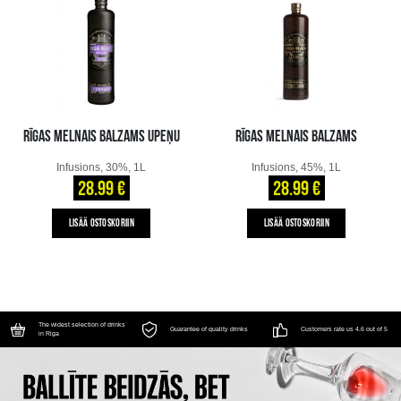
RĪGAS MELNAIS BALZAMS UPEŅU
RĪGAS MELNAIS BALZAMS
Infusions, 30%, 1L
Infusions, 45%, 1L
28.99 €
28.99 €
LISÄÄ OSTOSKORIIN
LISÄÄ OSTOSKORIIN
The widest selection of drinks
Guarantee of quality drinks
Customers rate us 4.6 out of 5
in Riga