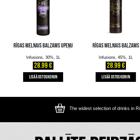
The image is illustrative, the actual appearance of the ite
SAATAT MYÖS PITÄÄ