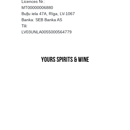
EGATĪVA IETEKME, TĀ PĀRDOŠA
AIZL