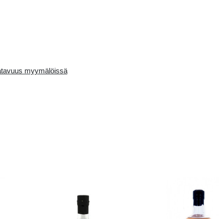
Availability in the e-
Saatavuus myymälö
store:
4 pcs.