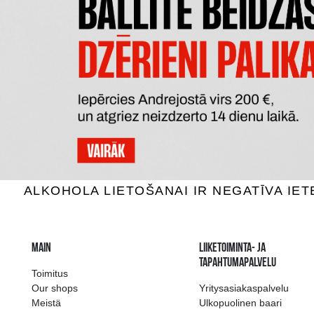
RĪGAS MELNAIS BALZAMS UPEŅU
RĪGAS
Infusions, 30%, 1L
Inf
28.99 €
LISÄÄ OSTOSKORIIN
LI
The widest select