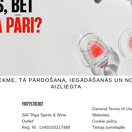
 MELNAIS BALZAMS
AKMEŅLAUZIS BALZAM
usions, 45%, 1L
Infusions, 40%, 0.5L
28.99 €
19.19 €
SÄÄ OSTOSKORIIN
LISÄÄ OSTOSKORIIN
ion of drinks in Riga
Guarantee of quali