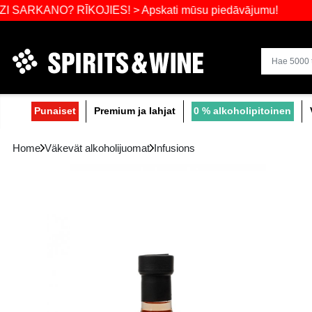
Laajin valik
NO? RĪKOJIES! > Apskati mūsu piedāvājumu
Punaiset
Premium ja lahjat
0 % alko
Home
Väkevät alkoholijuomat
Infusions