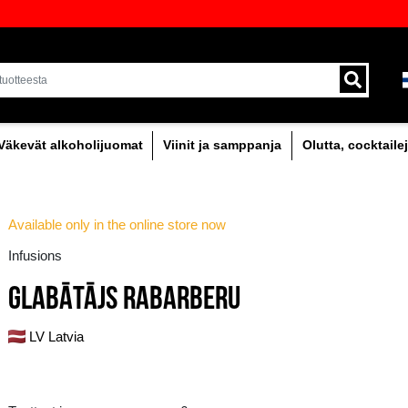
oima laadukkaita juomia Baltiassa
Toimitus kuriirilla ja 
!
alueella.
holipitoinen
Väkevät alkoholijuomat
Viinit
Available only in the online store
Infusions
GLABĀTĀJS RABARB