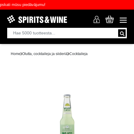
ati mūsu piedāvājumu!
Home
Olutta, cocktaileja ja siideriä
Cocktaileja