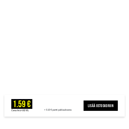
1.59 €
LISÄÄ OSTOSKORIIN
+ 0.10 € pantti pakkauksesta
Cena litrā 4.82 €/L