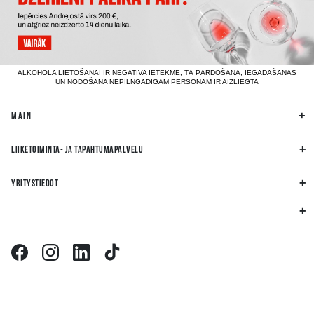
ALKOHOLA LIETOŠANAI IR NEGATĪVA IETEKME, TĀ PĀRDOŠANA, IEGĀDĀŠANĀS
UN NODOŠANA NEPILNGADĪGĀM PERSONĀM IR AIZLIEGTA
MAIN
LIIKETOIMINTA- JA TAPAHTUMAPALVELU
YRITYSTIEDOT