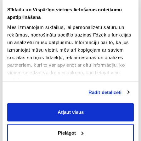
Sīkfailu un Vispārīgo vietnes lietošanas noteikumu
apstiprināšana
Mēs izmantojam sīkfailus, lai personalizētu saturu un
reklāmas, nodrošinātu sociālo saziņas līdzekļu funkcijas
un analizētu mūsu datplūsmu. Informāciju par to, kā jūs
izmantojat mūsu vietni, mēs arī kopīgojam ar saviem
sociālās saziņas līdzekļu, reklamēšanas un analīzes
partneriem, kuri to var apvienot ar citu informāciju, ko
viņiem sniedzat vai ko viņi apkopo, kad lietojat viņu
pakalpojumus.
Atļaujot nepieciešamos sīkfailus Jūs
Rādīt detalizēti
piekrītat
Vispārīgiem vietnes lietošanas
noteikumiem
(saīsināti - VVLN).
Atļaut visus
Pielāgot