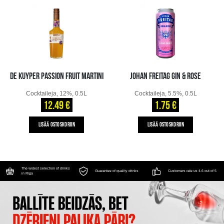
DE KUYPER PASSION FRUIT MARTINI
JOHAN FREITAG GIN & ROSE
Cocktaileja, 12%, 0.5L
Cocktaileja, 5.5%, 0.5L
12.49 €
1.75 €
LISÄÄ OSTOSKORIIN
LISÄÄ OSTOSKORIIN
The widest selection of drinks
Guarantee of quality drinks
Customers rate us 4.6 out of 5
in Riga