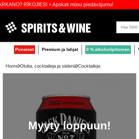
Laajin valik
RĪKOJIES! > Apskati mūsu piedāvājumu!
Punaiset
Premium ja lahjat
0 % alko
Home
Olutta, cocktaileja ja siideriä
Cocktaileja