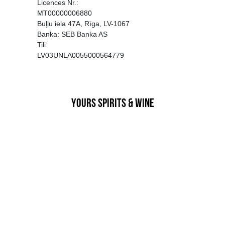
EGATĪVA IETEKME, TĀ PĀRDOŠA
AIZL