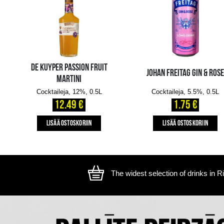
The image is illustrative, the actual appearance of the ite
SAATAT MYÖS PITÄÄ