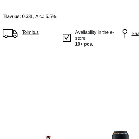
n!
Tuotteet isommassa
12
pakkauksessa
Tilavuus: 0.33L, Alc.: 5.5%
Toimitus