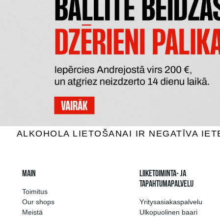
DE KUYPER PASSION FRUIT
JOHAN 
MARTINI
Cocktaileja, 12%, 0.5L
Cockt
12.49 €
LISÄÄ OSTOSKORIIN
LI
The widest select