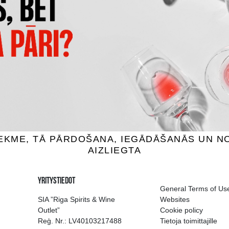
FREITAG GIN & ROSE
GARAGE HARDCORE GRAPEF
aileja, 5.5%, 0.5L
Cocktaileja, 6%, 0.275
1.75 €
1.59 €
SÄÄ OSTOSKORIIN
LISÄÄ OSTOSKORIIN
ion of drinks in Riga
Guarantee of quali