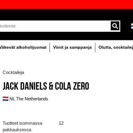
oima laadukkaita juomia Baltiassa
Toimitus kuriirilla ja 
alueella.
holipitoinen
Väkevät alkoholijuomat
Viinit
Cocktaileja
JACK DANIELS & CO
NL The Netherlands