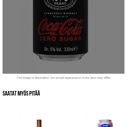
Myyty loppuu