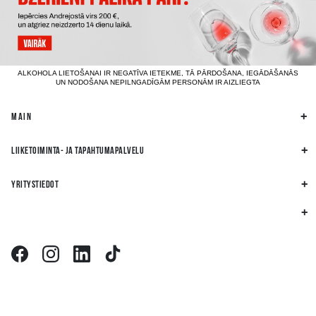
ALKOHOLA LIETOŠANAI IR NEGATĪVA IETEKME, TĀ PĀRDOŠANA, IEGĀDĀŠANĀS
UN NODOŠANA NEPILNGADĪGĀM PERSONĀM IR AIZLIEGTA
MAIN
LIIKETOIMINTA- JA TAPAHTUMAPALVELU
YRITYSTIEDOT