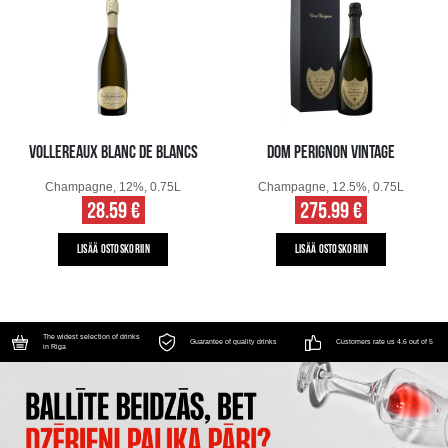
VOLLEREAUX BLANC DE BLANCS
DOM PERIGNON VINTAGE
Champagne, 12%, 0.75L
Champagne, 12.5%, 0.75L
28.59 €
275.99 €
LISÄÄ OSTOSKORIIN
LISÄÄ OSTOSKORIIN
The widest selection of drinks
Guarantee of quality drinks
Customers rate us 4.6 out of 5
in Riga