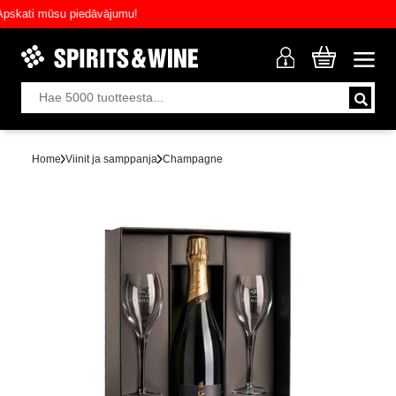
ati mūsu piedāvājumu!
Home
Viinit ja samppanja
Champagne