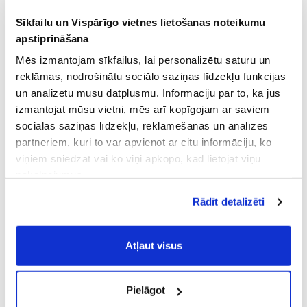
Sīkfailu un Vispārīgo vietnes lietošanas noteikumu
apstiprināšana
Mēs izmantojam sīkfailus, lai personalizētu saturu un
reklāmas, nodrošinātu sociālo saziņas līdzekļu funkcijas
un analizētu mūsu datplūsmu. Informāciju par to, kā jūs
izmantojat mūsu vietni, mēs arī kopīgojam ar saviem
sociālās saziņas līdzekļu, reklamēšanas un analīzes
partneriem, kuri to var apvienot ar citu informāciju, ko
viņiem sniedzat vai ko viņi apkopo, kad lietojat viņu
pakalpojumus.
Atļaujot nepieciešamos sīkfailus Jūs
Rādīt detalizēti
piekrītat
Vispārīgiem vietnes lietošanas
noteikumiem
(saīsināti - VVLN).
Atļaut visus
Pielāgot