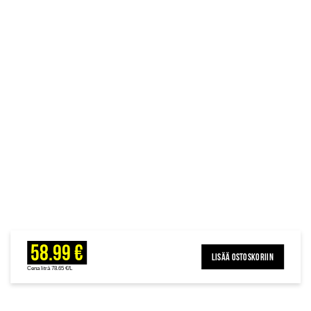
58.99 €
LISÄÄ OSTOSKORIIN
Cena litrā 78.65 €/L