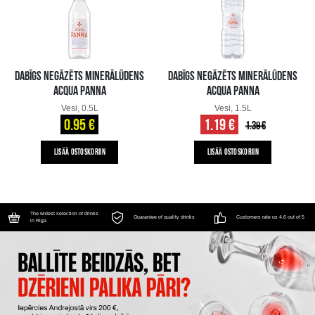
DABĪGS NEGĀZĒTS MINERĀLŪDENS
DABĪGS NEGĀZĒTS MINERĀLŪDENS
ACQUA PANNA
ACQUA PANNA
Vesi, 0.5L
Vesi, 1.5L
0.95 €
1.19 €
1.39 €
LISÄÄ OSTOSKORIIN
LISÄÄ OSTOSKORIIN
The widest selection of drinks
Guarantee of quality drinks
Customers rate us 4.6 out of 5
in Riga