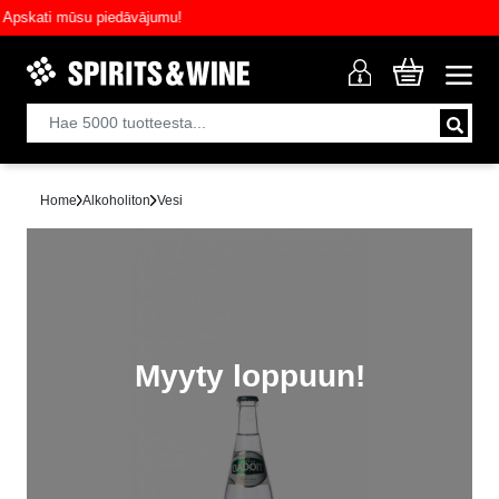
kati mūsu piedāvājumu!
Home
Alkoholiton
Vesi
Myyty loppuun!