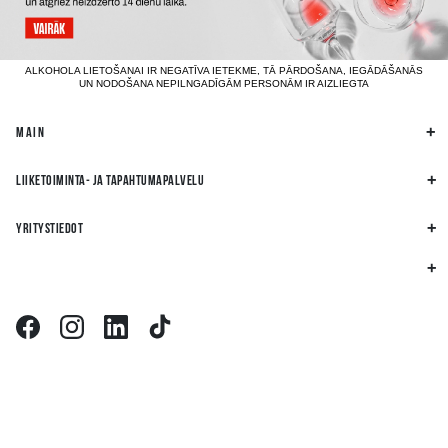
ALKOHOLA LIETOŠANAI IR NEGATĪVA IETEKME, TĀ PĀRDOŠANA, IEGĀDĀŠANĀS
UN NODOŠANA NEPILNGADĪGĀM PERSONĀM IR AIZLIEGTA
MAIN
LIIKETOIMINTA- JA TAPAHTUMAPALVELU
YRITYSTIEDOT