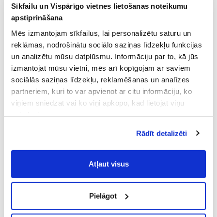
Sīkfailu un Vispārīgo vietnes lietošanas noteikumu
apstiprināšana
Mēs izmantojam sīkfailus, lai personalizētu saturu un
reklāmas, nodrošinātu sociālo saziņas līdzekļu funkcijas
un analizētu mūsu datplūsmu. Informāciju par to, kā jūs
izmantojat mūsu vietni, mēs arī kopīgojam ar saviem
sociālās saziņas līdzekļu, reklamēšanas un analīzes
partneriem, kuri to var apvienot ar citu informāciju, ko
viņiem sniedzat vai ko viņi apkopo, kad lietojat viņu
pakalpojumus.
Atļaujot nepieciešamos sīkfailus Jūs
Rādīt detalizēti
piekrītat
Vispārīgiem vietnes lietošanas
noteikumiem
(saīsināti - VVLN).
Atļaut visus
Pielāgot