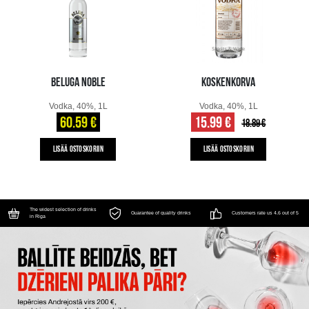
BELUGA NOBLE
KOSKENKORVA
Vodka, 40%, 1L
Vodka, 40%, 1L
60.59 €
15.99 €
18.89 €
LISÄÄ OSTOSKORIIN
LISÄÄ OSTOSKORIIN
The widest selection of drinks
Guarantee of quality drinks
Customers rate us 4.6 out of 5
in Riga