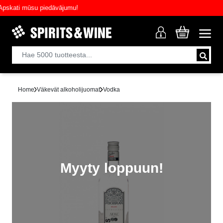
ati mūsu piedāvājumu!
Home
Väkevät alkoholijuomat
Vodka
Myyty loppuun!