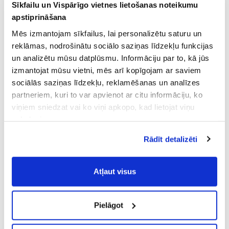
Sīkfailu un Vispārīgo vietnes lietošanas noteikumu
apstiprināšana
Mēs izmantojam sīkfailus, lai personalizētu saturu un
reklāmas, nodrošinātu sociālo saziņas līdzekļu funkcijas
un analizētu mūsu datplūsmu. Informāciju par to, kā jūs
izmantojat mūsu vietni, mēs arī kopīgojam ar saviem
sociālās saziņas līdzekļu, reklamēšanas un analīzes
partneriem, kuri to var apvienot ar citu informāciju, ko
viņiem sniedzat vai ko viņi apkopo, kad lietojat viņu
pakalpojumus.
Atļaujot nepieciešamos sīkfailus Jūs
Rādīt detalizēti
piekrītat
Vispārīgiem vietnes lietošanas
noteikumiem
(saīsināti - VVLN).
Atļaut visus
Pielāgot