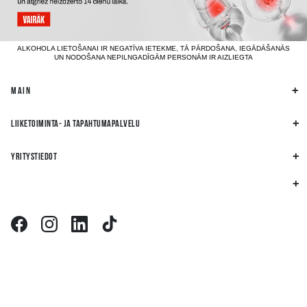
ALKOHOLA LIETOŠANAI IR NEGATĪVA IETEKME, TĀ PĀRDOŠANA, IEGĀDĀŠANĀS
UN NODOŠANA NEPILNGADĪGĀM PERSONĀM IR AIZLIEGTA
MAIN
LIIKETOIMINTA- JA TAPAHTUMAPALVELU
YRITYSTIEDOT