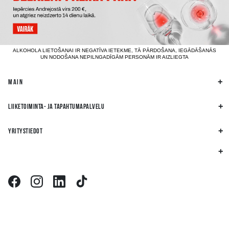
ALKOHOLA LIETOŠANAI IR NEGATĪVA IETEKME, TĀ PĀRDOŠANA, IEGĀDĀŠANĀS
UN NODOŠANA NEPILNGADĪGĀM PERSONĀM IR AIZLIEGTA
MAIN
LIIKETOIMINTA- JA TAPAHTUMAPALVELU
YRITYSTIEDOT