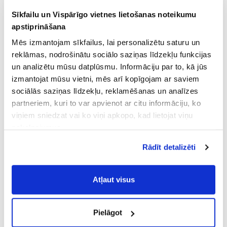
Sīkfailu un Vispārīgo vietnes lietošanas noteikumu
apstiprināšana
Mēs izmantojam sīkfailus, lai personalizētu saturu un
reklāmas, nodrošinātu sociālo saziņas līdzekļu funkcijas
un analizētu mūsu datplūsmu. Informāciju par to, kā jūs
izmantojat mūsu vietni, mēs arī kopīgojam ar saviem
sociālās saziņas līdzekļu, reklamēšanas un analīzes
partneriem, kuri to var apvienot ar citu informāciju, ko
viņiem sniedzat vai ko viņi apkopo, kad lietojat viņu
pakalpojumus.
Atļaujot nepieciešamos sīkfailus Jūs
Rādīt detalizēti
piekrītat
Vispārīgiem vietnes lietošanas
noteikumiem
(saīsināti - VVLN).
Atļaut visus
Pielāgot