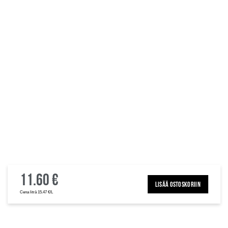
11.60 €
LISÄÄ OSTOSKORIIN
Cena litrā 15.47 €/L