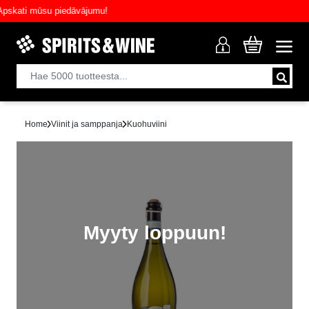
ati mūsu piedāvājumu!
Home
Viinit ja samppanja
Kuohuviini
Myyty loppuun!