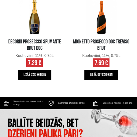
DECORDI PROSECCCO SPUMANTE
MIONETTO PROSECCO DOC TREVISO
BRUT DOC
BRUT
Kuohuviini, 11%, 0.75L
Kuohuviini, 11%, 0.75L
7.29 €
7.69 €
LISÄÄ OSTOSKORIIN
LISÄÄ OSTOSKORIIN
The widest selection of drinks
Guarantee of quality drinks
Customers rate us 4.6 out of 5
in Riga