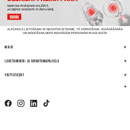
ALKOHOLA LIETOŠANAI IR NEGATĪVA IETEKME, TĀ PĀRDOŠANA, IEGĀDĀŠANĀS
UN NODOŠANA NEPILNGADĪGĀM PERSONĀM IR AIZLIEGTA
MAIN
LIIKETOIMINTA- JA TAPAHTUMAPALVELU
YRITYSTIEDOT