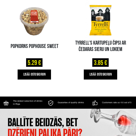
TYRRELL'S KARTUPEĻU ČIPSI AR
POPKORNS POPHOUSE SWEET
ČEDARAS SIERU UN LOKIEM
5.29 €
3.85 €
LISÄÄ OSTOSKORIIN
LISÄÄ OSTOSKORIIN
The widest selection of drinks
Guarantee of quality drinks
Customers rate us 4.6 out of 5
in Riga