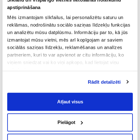
apstiprināšana
Mēs izmantojam sīkfailus, lai personalizētu saturu un
reklāmas, nodrošinātu sociālo saziņas līdzekļu funkcijas
un analizētu mūsu datplūsmu. Informāciju par to, kā jūs
izmantojat mūsu vietni, mēs arī kopīgojam ar saviem
sociālās saziņas līdzekļu, reklamēšanas un analīzes
partneriem, kuri to var apvienot ar citu informāciju, ko
viņiem sniedzat vai ko viņi apkopo, kad lietojat viņu
pakalpojumus.
Atļaujot nepieciešamos sīkfailus Jūs
Rādīt detalizēti
piekrītat
Vispārīgiem vietnes lietošanas
noteikumiem
(saīsināti - VVLN).
Atļaut visus
Pielāgot