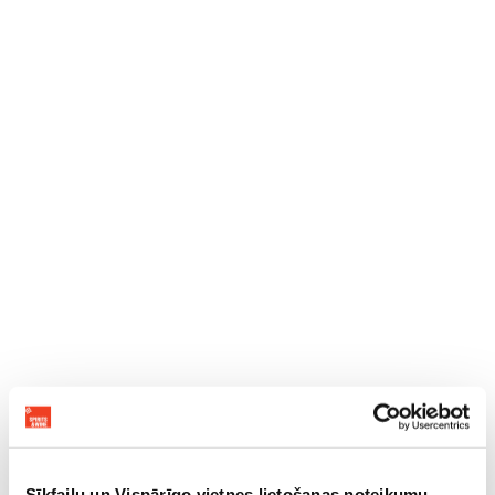
Sīkfailu un Vispārīgo vietnes lietošanas noteikumu