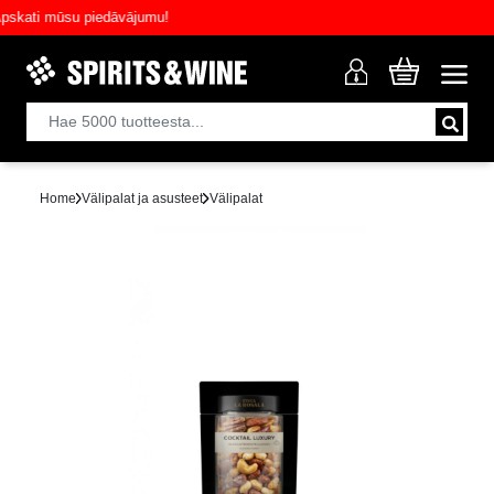
ati mūsu piedāvājumu!
Home
Välipalat ja asusteet
Välipalat