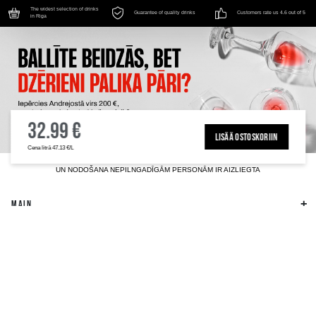
The widest selection of drinks
Guarantee of quality drinks
Customers rate us 4.6 out of 5
in Riga
32.99 €
LISÄÄ OSTOSKORIIN
Cena litrā 47.13 €/L
ALKOHOLA LIETOŠANAI IR NEGATĪVA IETEKME, TĀ PĀRDOŠANA, IEGĀDĀŠANĀS
UN NODOŠANA NEPILNGADĪGĀM PERSONĀM IR AIZLIEGTA
MAIN
LIIKETOIMINTA- JA TAPAHTUMAPALVELU
YRITYSTIEDOT