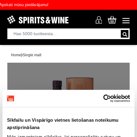
skati mūsu piedāvājumu!
Home
Single malt
Myyty loppuun!
Sīkfailu un Vispārīgo vietnes lietošanas noteikumu
apstiprināšana
Mēs izmantojam sīkfailus, lai personalizētu saturu un