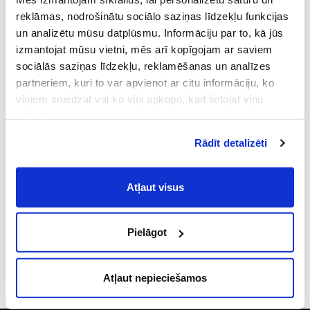
reklāmas, nodrošinātu sociālo saziņas līdzekļu funkcijas
un analizētu mūsu datplūsmu. Informāciju par to, kā jūs
izmantojat mūsu vietni, mēs arī kopīgojam ar saviem
The image is illustrative, the actual appearance of the item may differ
sociālās saziņas līdzekļu, reklamēšanas un analīzes
partneriem, kuri to var apvienot ar citu informāciju, ko
Single malt
JURA 10YO
viņiem sniedzat vai ko viņi apkopo, kad lietojat viņu
pakalpojumus.
Vienīgais viskijs no Jura (Džurā) salas
Atļaujot nepieciešamos sīkfailus Jūs
Rādīt detalizēti
piekrītat
Vispārīgiem vietnes lietošanas
PRODUCT DESCRIPTION
noteikumiem
(saīsināti - VVLN).
Atļaut visus
PRODUCT INFORMATION
Pielāgot
SAATAT MYÖS PITÄÄ
Atļaut nepieciešamos