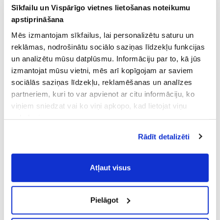
Sīkfailu un Vispārīgo vietnes lietošanas noteikumu
apstiprināšana
Mēs izmantojam sīkfailus, lai personalizētu saturu un
reklāmas, nodrošinātu sociālo saziņas līdzekļu funkcijas
un analizētu mūsu datplūsmu. Informāciju par to, kā jūs
izmantojat mūsu vietni, mēs arī kopīgojam ar saviem
sociālās saziņas līdzekļu, reklamēšanas un analīzes
partneriem, kuri to var apvienot ar citu informāciju, ko
viņiem sniedzat vai ko viņi apkopo, kad lietojat viņu
pakalpojumus.
Atļaujot nepieciešamos sīkfailus Jūs
Rādīt detalizēti
piekrītat
Vispārīgiem vietnes lietošanas
noteikumiem
(saīsināti - VVLN).
Atļaut visus
Pielāgot