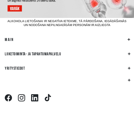
ALKOHOLA LIETOŠANAI IR NEGATĪVA IETEKME, TĀ PĀRDOŠANA, IEGĀDĀŠANĀS
UN NODOŠANA NEPILNGADĪGĀM PERSONĀM IR AIZLIEGTA
MAIN
LIIKETOIMINTA- JA TAPAHTUMAPALVELU
YRITYSTIEDOT