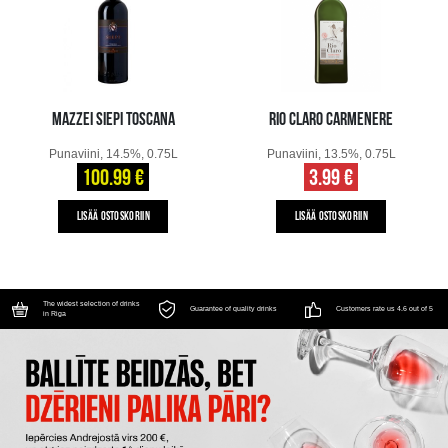
MAZZEI SIEPI TOSCANA
RIO CLARO CARMENERE
Punaviini, 14.5%, 0.75L
Punaviini, 13.5%, 0.75L
100.99 €
3.99 €
LISÄÄ OSTOSKORIIN
LISÄÄ OSTOSKORIIN
The widest selection of drinks
Guarantee of quality drinks
Customers rate us 4.6 out of 5
in Riga