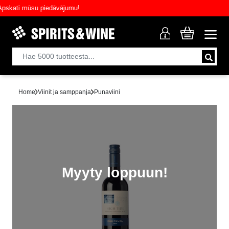
ati mūsu piedāvājumu!
Home
Viinit ja samppanja
Punaviini
Myyty loppuun!