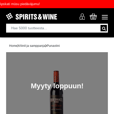
ati mūsu piedāvājumu!
Home
Viinit ja samppanja
Punaviini
Myyty loppuun!