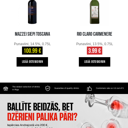
MAZZEI SIEPI TOSCANA
RIO CLARO CARMENERE
Punaviini, 14.5%, 0.75L
Punaviini, 13.5%, 0.75L
100.99 €
3.99 €
LISÄÄ OSTOSKORIIN
LISÄÄ OSTOSKORIIN
The widest selection of drinks
Guarantee of quality drinks
Customers rate us 4.6 out of 5
in Riga