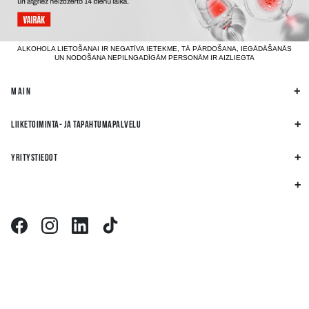
ALKOHOLA LIETOŠANAI IR NEGATĪVA IETEKME, TĀ PĀRDOŠANA, IEGĀDĀŠANĀS
UN NODOŠANA NEPILNGADĪGĀM PERSONĀM IR AIZLIEGTA
MAIN
LIIKETOIMINTA- JA TAPAHTUMAPALVELU
YRITYSTIEDOT