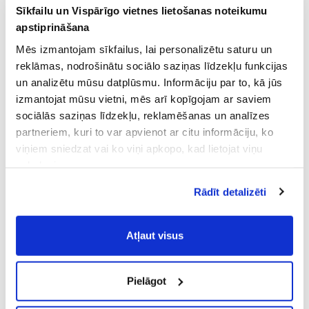
Sīkfailu un Vispārīgo vietnes lietošanas noteikumu
apstiprināšana
Mēs izmantojam sīkfailus, lai personalizētu saturu un
reklāmas, nodrošinātu sociālo saziņas līdzekļu funkcijas
un analizētu mūsu datplūsmu. Informāciju par to, kā jūs
izmantojat mūsu vietni, mēs arī kopīgojam ar saviem
sociālās saziņas līdzekļu, reklamēšanas un analīzes
partneriem, kuri to var apvienot ar citu informāciju, ko
viņiem sniedzat vai ko viņi apkopo, kad lietojat viņu
pakalpojumus.
Atļaujot nepieciešamos sīkfailus Jūs
Rādīt detalizēti
piekrītat
Vispārīgiem vietnes lietošanas
noteikumiem
(saīsināti - VVLN).
Atļaut visus
Pielāgot