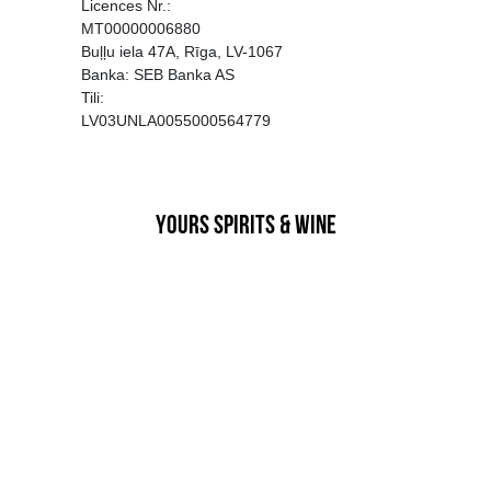
EGATĪVA IETEKME, TĀ PĀRDOŠA
AIZL