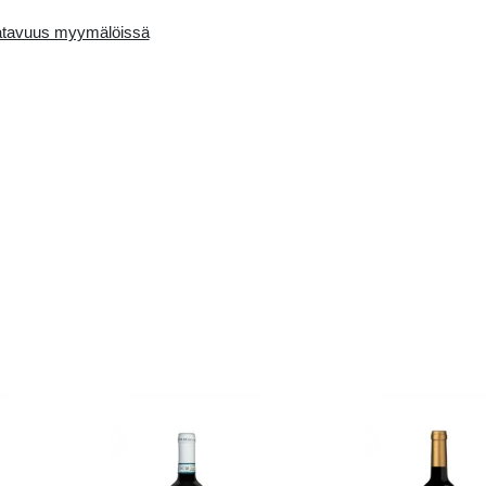
Availability in the e-
Saatavuus myymälö
store:
0 pcs.