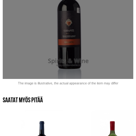
Myyty loppuu