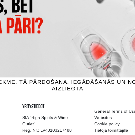
CAPANNELLE 50 & 50 VINO
CLARO CARMENERE
TAVOLA DI TOSCANA IG
iini, 13.5%, 0.75L
Punaviini, 13.5%, 0.75
3.99 €
101.99 €
SÄÄ OSTOSKORIIN
LISÄÄ OSTOSKORIIN
ion of drinks in Riga
Guarantee of quali