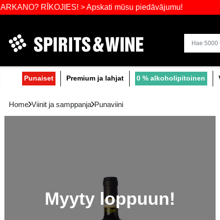
Laajin valik
 RĪKOJIES! > Apskati mūsu piedāvājumu!
Punaiset
Premium ja lahjat
0 % alko
Home
Viinit ja samppanja
Punaviini