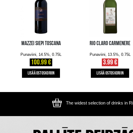
The image is illustrative, the actual appearance of the ite
SAATAT MYÖS PITÄÄ