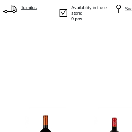
n!
Tilavuus: 0.75L, Alc.: 12.5%
Toimitus