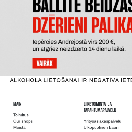
MAZZEI SIEPI TOSCANA
RIO 
Punaviini, 14.5%, 0.75L
Punav
100.99 €
LISÄÄ OSTOSKORIIN
LI
The widest select