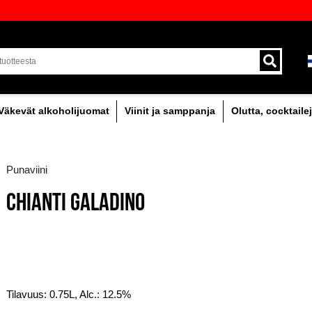
oima laadukkaita juomia Baltiassa
Toimitus kuriirilla ja 
alueella.
holipitoinen
Väkevät alkoholijuomat
Viinit
Punaviini
CHIANTI GALADINO