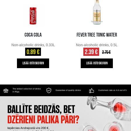
COCA COLA
FEVER TREE TONIC WATER
Non-alcoholic drinks, 0.33L
Non-alcoholic drinks, 0.5L
0.89 €
2.39 €
2.75 €
LISÄÄ OSTOSKORIIN
LISÄÄ OSTOSKORIIN
The widest selection of drinks
Guarantee of quality drinks
Customers rate us 4.6 out of 5
in Riga