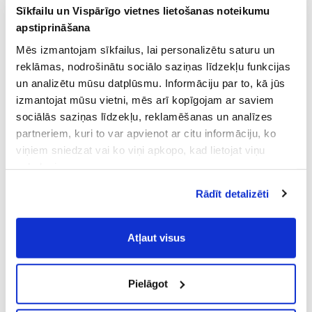
Sīkfailu un Vispārīgo vietnes lietošanas noteikumu
apstiprināšana
Mēs izmantojam sīkfailus, lai personalizētu saturu un
reklāmas, nodrošinātu sociālo saziņas līdzekļu funkcijas
un analizētu mūsu datplūsmu. Informāciju par to, kā jūs
izmantojat mūsu vietni, mēs arī kopīgojam ar saviem
sociālās saziņas līdzekļu, reklamēšanas un analīzes
partneriem, kuri to var apvienot ar citu informāciju, ko
viņiem sniedzat vai ko viņi apkopo, kad lietojat viņu
pakalpojumus.
Atļaujot nepieciešamos sīkfailus Jūs
Rādīt detalizēti
piekrītat
Vispārīgiem vietnes lietošanas
noteikumiem
(saīsināti - VVLN).
Atļaut visus
Pielāgot