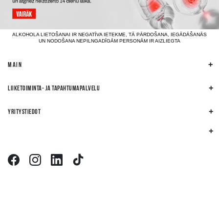
ALKOHOLA LIETOŠANAI IR NEGATĪVA IETEKME, TĀ PĀRDOŠANA, IEGĀDĀŠANĀS
UN NODOŠANA NEPILNGADĪGĀM PERSONĀM IR AIZLIEGTA
MAIN
LIIKETOIMINTA- JA TAPAHTUMAPALVELU
YRITYSTIEDOT