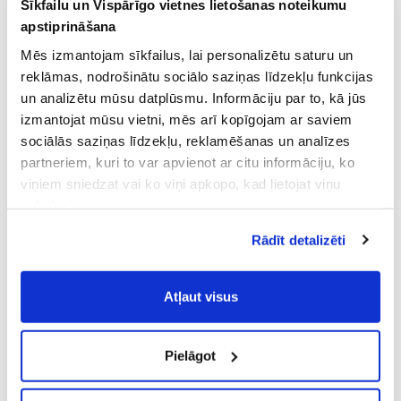
Sīkfailu un Vispārīgo vietnes lietošanas noteikumu
apstiprināšana
Mēs izmantojam sīkfailus, lai personalizētu saturu un
reklāmas, nodrošinātu sociālo saziņas līdzekļu funkcijas
un analizētu mūsu datplūsmu. Informāciju par to, kā jūs
izmantojat mūsu vietni, mēs arī kopīgojam ar saviem
sociālās saziņas līdzekļu, reklamēšanas un analīzes
partneriem, kuri to var apvienot ar citu informāciju, ko
viņiem sniedzat vai ko viņi apkopo, kad lietojat viņu
pakalpojumus.
Atļaujot nepieciešamos sīkfailus Jūs
Rādīt detalizēti
piekrītat
Vispārīgiem vietnes lietošanas
noteikumiem
(saīsināti - VVLN).
Atļaut visus
Pielāgot