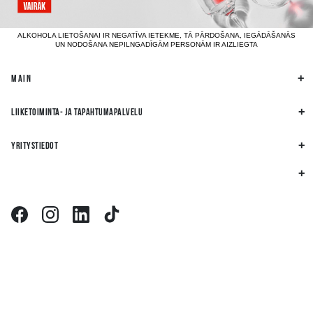
ALKOHOLA LIETOŠANAI IR NEGATĪVA IETEKME, TĀ PĀRDOŠANA, IEGĀDĀŠANĀS
UN NODOŠANA NEPILNGADĪGĀM PERSONĀM IR AIZLIEGTA
MAIN
LIIKETOIMINTA- JA TAPAHTUMAPALVELU
YRITYSTIEDOT