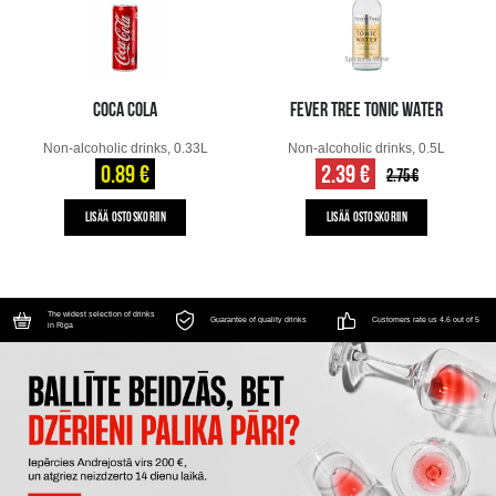
COCA COLA
FEVER TREE TONIC WATER
Non-alcoholic drinks, 0.33L
Non-alcoholic drinks, 0.5L
0.89 €
2.39 €
2.75 €
LISÄÄ OSTOSKORIIN
LISÄÄ OSTOSKORIIN
The widest selection of drinks
Guarantee of quality drinks
Customers rate us 4.6 out of 5
in Riga