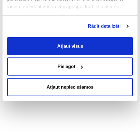
viņiem sniedzat vai ko viņi apkopo, kad lietojat viņu
pakalpojumus.
Atļaujot nepieciešamos sīkfailus Jūs
Rādīt detalizēti
piekrītat
Vispārīgiem vietnes lietošanas
noteikumiem
(saīsināti - VVLN).
Atļaut visus
Pielāgot
Atļaut nepieciešamos