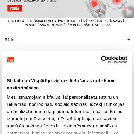
ALKOHOLA LIETOŠANAI IR NEGATĪVA IETEKME, TĀ PĀRDOŠANA, IEGĀDĀŠANĀS
UN NODOŠANA NEPILNGADĪGĀM PERSONĀM IR AIZLIEGTA
MAIN
LIIKETOIMINTA- JA TAPAHTUMAPALVELU
YRITYSTIEDOT
Sīkfailu un Vispārīgo vietnes lietošanas noteikumu
apstiprināšana
Mēs izmantojam sīkfailus, lai personalizētu saturu un
reklāmas, nodrošinātu sociālo saziņas līdzekļu funkcijas
un analizētu mūsu datplūsmu. Informāciju par to, kā jūs
izmantojat mūsu vietni, mēs arī kopīgojam ar saviem
sociālās saziņas līdzekļu, reklamēšanas un analīzes
partneriem, kuri to var apvienot ar citu informāciju, ko