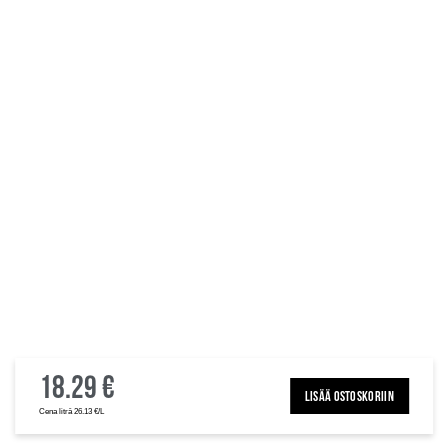
18.29 €
LISÄÄ OSTOSKORIIN
Cena litrā 26.13 €/L