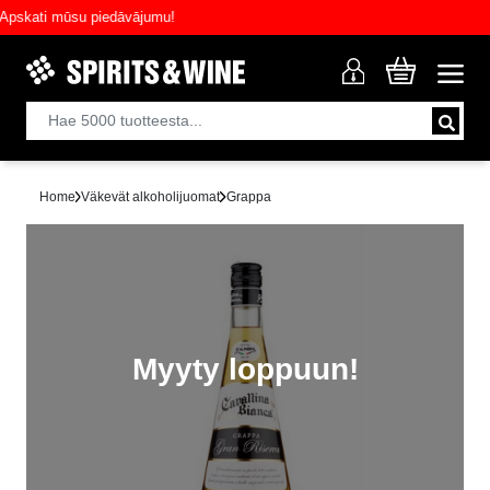
skati mūsu piedāvājumu!
Home
Väkevät alkoholijuomat
Grappa
Myyty loppuun!