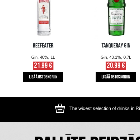
The image is illustrative, the actual appearance of the ite
SAATAT MYÖS PITÄÄ