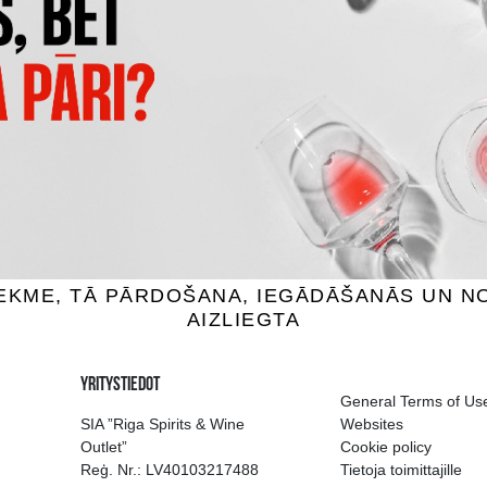
ANQUERAY GIN
BOMBAY SAPPHIRE
n, 43.1%, 0.7L
Gin, 40%, 1L
20.99 €
27.49 €
SÄÄ OSTOSKORIIN
LISÄÄ OSTOSKORIIN
ion of drinks in Riga
Guarantee of quali