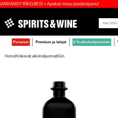
Laajin valik
 RĪKOJIES! > Apskati mūsu piedāvājumu!
Punaiset
Premium ja lahjat
0 % alko
Home
Väkevät alkoholijuomat
Gin