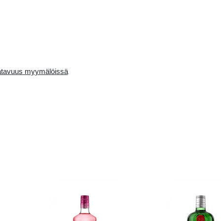
Availability in the e-
Saatavuus myymälö
store:
10 pcs.