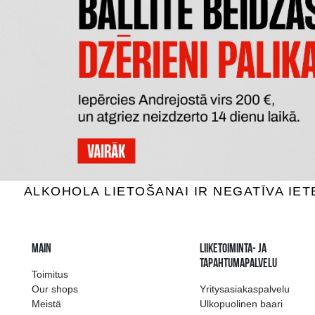
BEEFEATER
T
Gin, 40%, 1L
Gi
21.99 €
LISÄÄ OSTOSKORIIN
LI
The widest select