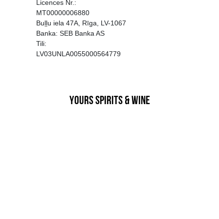
EGATĪVA IETEKME, TĀ PĀRDOŠA
AIZL