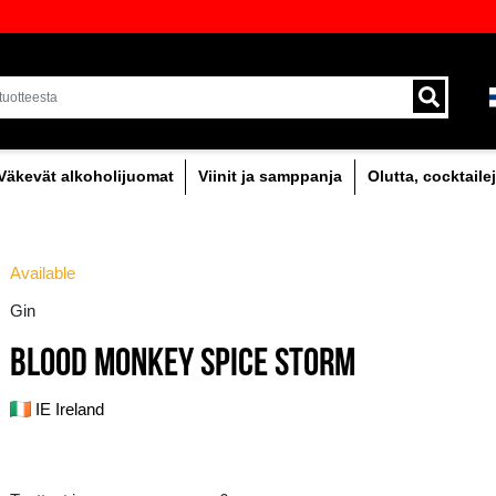
oima laadukkaita juomia Baltiassa
Toimitus kuriirilla ja 
alueella.
holipitoinen
Väkevät alkoholijuomat
Viinit
Available
Gin
BLOOD MONKEY SPI