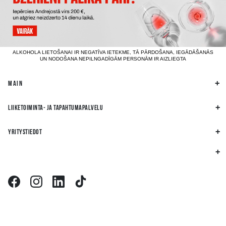
ALKOHOLA LIETOŠANAI IR NEGATĪVA IETEKME, TĀ PĀRDOŠANA, IEGĀDĀŠANĀS
UN NODOŠANA NEPILNGADĪGĀM PERSONĀM IR AIZLIEGTA
MAIN
LIIKETOIMINTA- JA TAPAHTUMAPALVELU
YRITYSTIEDOT