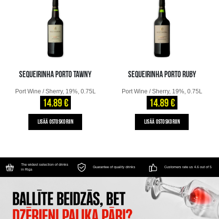
SEQUEIRINHA PORTO TAWNY
SEQUEIRINHA PORTO RUBY
Port Wine / Sherry, 19%, 0.75L
Port Wine / Sherry, 19%, 0.75L
14.89 €
14.89 €
LISÄÄ OSTOSKORIIN
LISÄÄ OSTOSKORIIN
The widest selection of drinks
Guarantee of quality drinks
Customers rate us 4.6 out of 5
in Riga