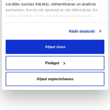
sociālās saziņas līdzekļu, reklamēšanas un analīzes
partneriem, kuri to var apvienot ar citu informāciju, ko
viņiem sniedzat vai ko viņi apkopo, kad lietojat viņu
pakalpojumus.
Atļaujot nepieciešamos sīkfailus Jūs
Rādīt detalizēti
piekrītat
Vispārīgiem vietnes lietošanas
noteikumiem
(saīsināti - VVLN).
Atļaut visus
Pielāgot
Atļaut nepieciešamos