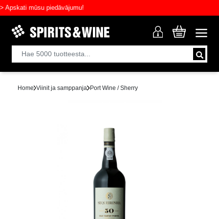
pskati mūsu piedāvājumu!
Home
Viinit ja samppanja
Port Wine / Sherry