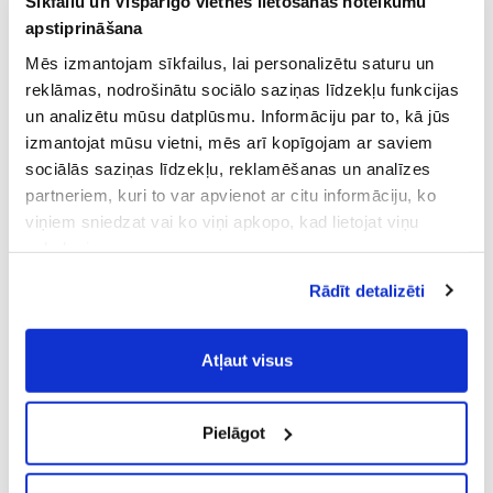
Sīkfailu un Vispārīgo vietnes lietošanas noteikumu
apstiprināšana
Mēs izmantojam sīkfailus, lai personalizētu saturu un
reklāmas, nodrošinātu sociālo saziņas līdzekļu funkcijas
un analizētu mūsu datplūsmu. Informāciju par to, kā jūs
izmantojat mūsu vietni, mēs arī kopīgojam ar saviem
sociālās saziņas līdzekļu, reklamēšanas un analīzes
partneriem, kuri to var apvienot ar citu informāciju, ko
viņiem sniedzat vai ko viņi apkopo, kad lietojat viņu
pakalpojumus.
Atļaujot nepieciešamos sīkfailus Jūs
Rādīt detalizēti
piekrītat
Vispārīgiem vietnes lietošanas
noteikumiem
(saīsināti - VVLN).
Atļaut visus
Pielāgot