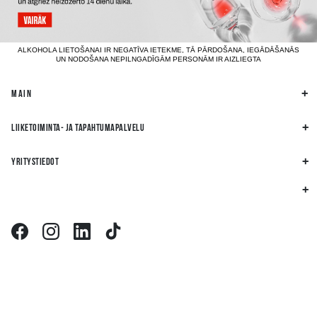
ALKOHOLA LIETOŠANAI IR NEGATĪVA IETEKME, TĀ PĀRDOŠANA, IEGĀDĀŠANĀS
UN NODOŠANA NEPILNGADĪGĀM PERSONĀM IR AIZLIEGTA
MAIN
LIIKETOIMINTA- JA TAPAHTUMAPALVELU
YRITYSTIEDOT