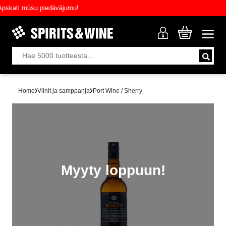
ati mūsu piedāvājumu!
Home
Viinit ja samppanja
Port Wine / Sherry
Myyty loppuun!