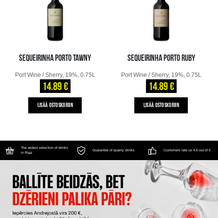
SEQUEIRINHA PORTO TAWNY
SEQUEIRINHA PORTO RUBY
Port Wine / Sherry, 19%, 0.75L
Port Wine / Sherry, 19%, 0.75L
14.89 €
14.89 €
LISÄÄ OSTOSKORIIN
LISÄÄ OSTOSKORIIN
The widest selection of drinks
Guarantee of quality drinks
Customers rate us 4.6 out of 5
in Riga