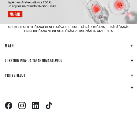
ALKOHOLA LIETOŠANAI IR NEGATĪVA IETEKME, TĀ PĀRDOŠANA, IEGĀDĀŠANĀS
UN NODOŠANA NEPILNGADĪGĀM PERSONĀM IR AIZLIEGTA
MAIN
LIIKETOIMINTA- JA TAPAHTUMAPALVELU
YRITYSTIEDOT