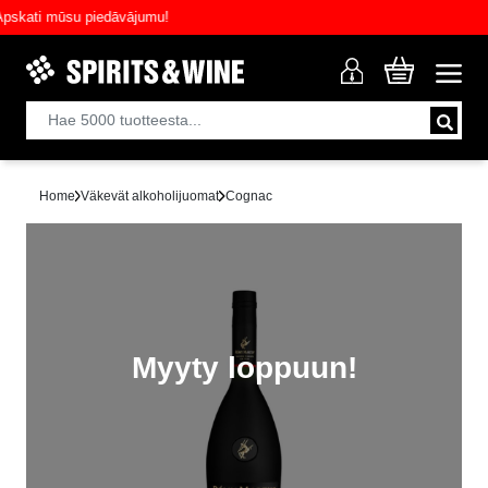
ati mūsu piedāvājumu!
Home
Väkevät alkoholijuomat
Cognac
Myyty loppuun!