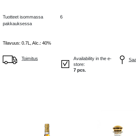
VS
FR France, -
Tuotteet isommassa
6
pakkauksessa
Tilavuus: 0.7L, Alc.: 40%
Toimitus