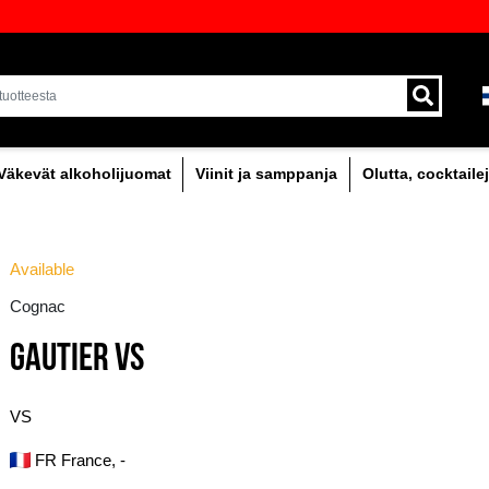
oima laadukkaita juomia Baltiassa
Toimitus kuriirilla ja 
alueella.
holipitoinen
Väkevät alkoholijuomat
Viinit
Available
Cognac
GAUTIER VS