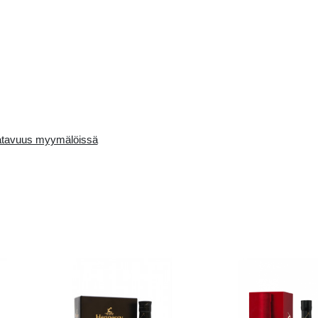
Availability in the e-
Saatavuus myymälö
store: