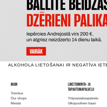
COURVOISIER XO
VOYER VS
Cognac, 40%, 0.7L
Cog
99.99 €
LISÄÄ OSTOSKORIIN
LI
The widest select