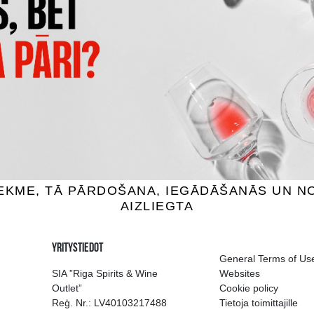
OP GRANDE CHAMPAGNE
VOYER VS GRANDE CHAMP
nac, 40%, 0.7L
Cognac, 40%, 0.7L
34.99 €
24.99 €
SÄÄ OSTOSKORIIN
LISÄÄ OSTOSKORIIN
ion of drinks in Riga
Guarantee of quali