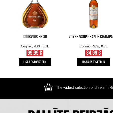
The image is illustrative, the actual appearance of the ite
SAATAT MYÖS PITÄÄ