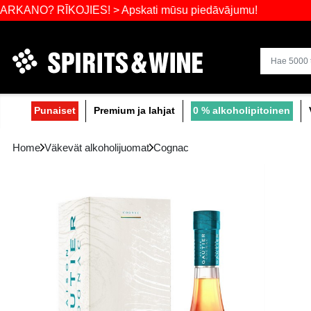
Laajin valik
 RĪKOJIES! > Apskati mūsu piedāvājumu!
Punaiset
Premium ja lahjat
0 % alko
Home
Väkevät alkoholijuomat
Cognac