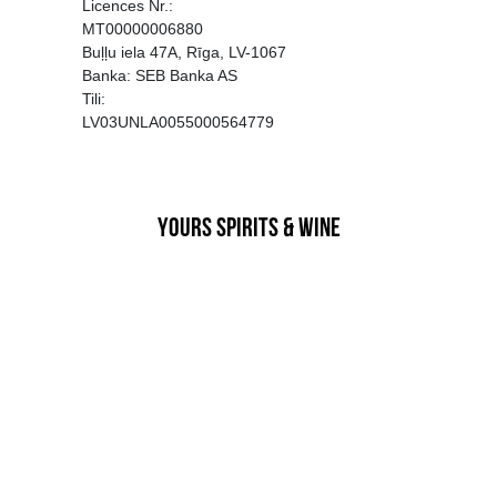
EGATĪVA IETEKME, TĀ PĀRDOŠA
AIZL