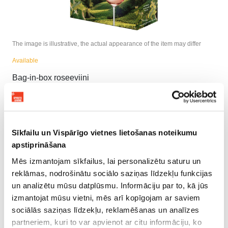
The image is illustrative, the actual appearance of the item may differ
Available
Bag-in-box roseeviini
LINDEMAN’S ROSE REFRESHINGLY CRISP
PRODUCT DESCRIPTION
Sīkfailu un Vispārīgo vietnes lietošanas noteikumu
apstiprināšana
PRODUCT INFORMATION
Mēs izmantojam sīkfailus, lai personalizētu saturu un
reklāmas, nodrošinātu sociālo saziņas līdzekļu funkcijas
un analizētu mūsu datplūsmu. Informāciju par to, kā jūs
izmantojat mūsu vietni, mēs arī kopīgojam ar saviem
SAATAT MYÖS PITÄÄ
sociālās saziņas līdzekļu, reklamēšanas un analīzes
partneriem, kuri to var apvienot ar citu informāciju, ko