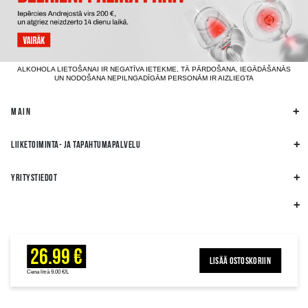
ALKOHOLA LIETOŠANAI IR NEGATĪVA IETEKME, TĀ PĀRDOŠANA, IEGĀDĀŠANĀS
UN NODOŠANA NEPILNGADĪGĀM PERSONĀM IR AIZLIEGTA
MAIN
LIIKETOIMINTA- JA TAPAHTUMAPALVELU
YRITYSTIEDOT
26.99 €
LISÄÄ OSTOSKORIIN
Cena litrā 9.00 €/L