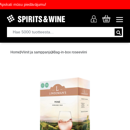
skati mūsu piedāvājumu!
Home
Viinit ja samppanja
Bag-in-box roseeviini