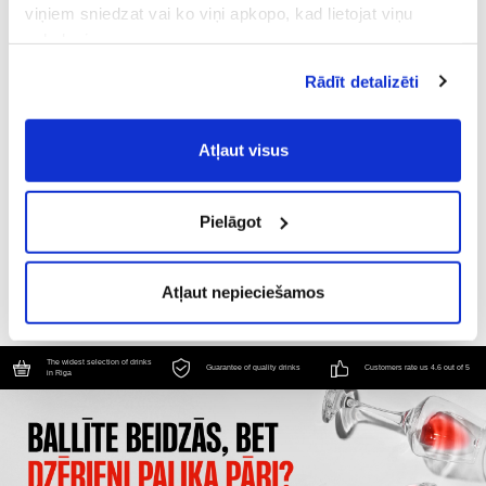
viņiem sniedzat vai ko viņi apkopo, kad lietojat viņu
pakalpojumus.
Atļaujot nepieciešamos sīkfailus Jūs
Rādīt detalizēti
piekrītat
Vispārīgiem vietnes lietošanas
noteikumiem
(saīsināti - VVLN).
Atļaut visus
DETUNDA ROSE
STONY CAPE SYRAH ROSE
Bag-in-box roseeviini, 12%, 3L
Bag-in-box roseeviini, 12.5%, 3L
Pielāgot
17.59 €
18.29 €
LISÄÄ OSTOSKORIIN
LISÄÄ OSTOSKORIIN
Atļaut nepieciešamos
The widest selection of drinks
Guarantee of quality drinks
Customers rate us 4.6 out of 5
in Riga