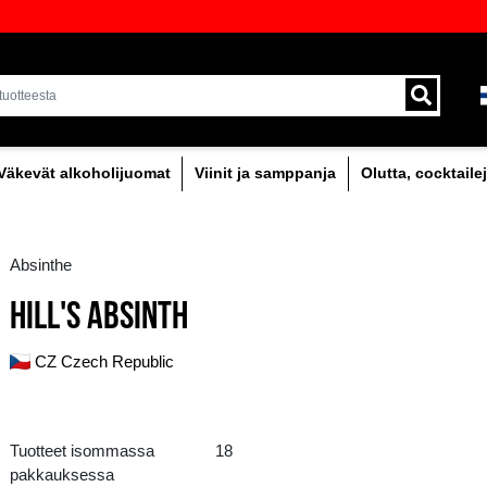
oima laadukkaita juomia Baltiassa
Toimitus kuriirilla ja 
!
alueella.
holipitoinen
Väkevät alkoholijuomat
Viinit
Absinthe
HILL'S ABSINTH
CZ Czech Republic