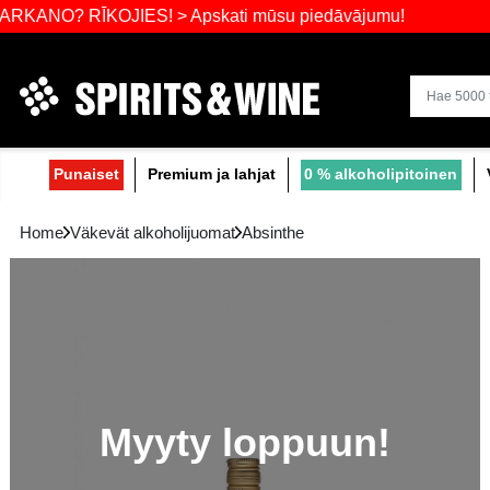
Laajin valik
NO? RĪKOJIES! > Apskati mūsu piedāvājumu
Punaiset
Premium ja lahjat
0 % alko
Home
Väkevät alkoholijuomat
Absinthe