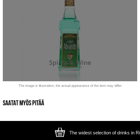
Myyty loppuu