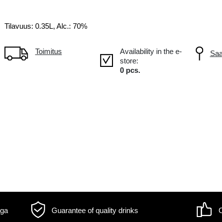
n!
Tuotteet isommassa
18
pakkauksessa
Tilavuus: 0.35L, Alc.: 70%
Toimitus