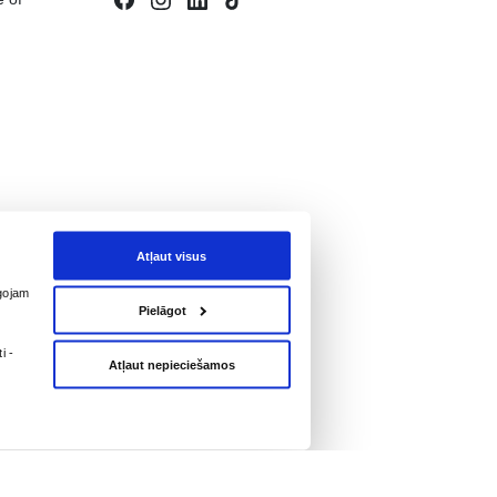
NA, IEGĀDĀŠANĀS UN NODOŠANA 
IEGTA
General Terms of Use of