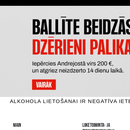
The image is illustrative, the actual appearance of the ite
SAATAT MYÖS PITÄÄ
The widest select