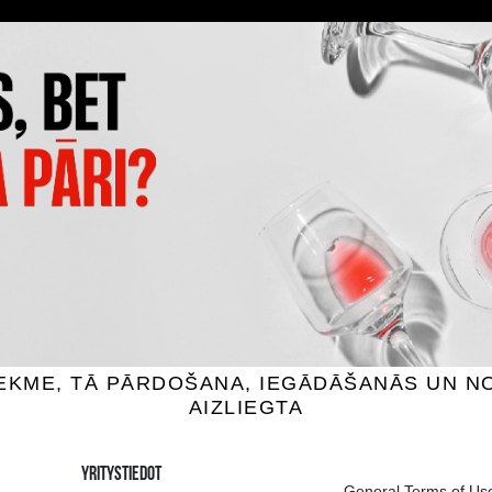
m may differ
ion of drinks in Riga
Guarantee of quali