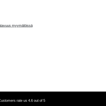
Availability in the e-
Saatavuus myymälö
store:
0 pcs.