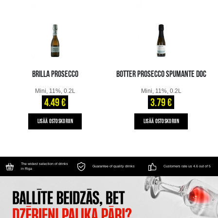
BRILLA PROSECCO
BOTTER PROSECCO SPUMANTE DOC
Mini, 11%, 0.2L
Mini, 11%, 0.2L
4.49 €
3.79 €
LISÄÄ OSTOSKORIIN
LISÄÄ OSTOSKORIIN
The widest selection of drinks
Guarantee of quality drinks
Customers rate us 4.6 out of 5
in Riga