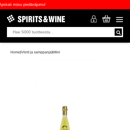
ati mūsu piedāvājumu!
Home
Viinit ja samppanja
Mini