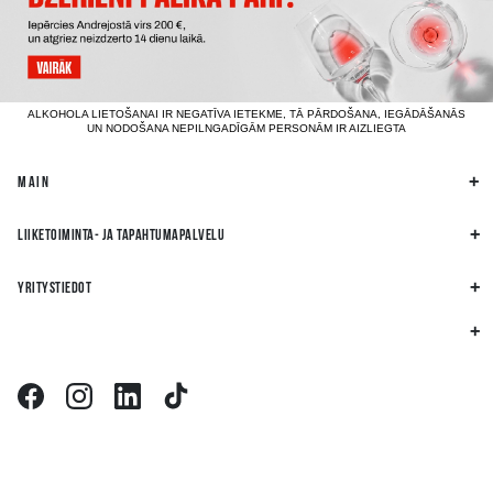
ALKOHOLA LIETOŠANAI IR NEGATĪVA IETEKME, TĀ PĀRDOŠANA, IEGĀDĀŠANĀS
UN NODOŠANA NEPILNGADĪGĀM PERSONĀM IR AIZLIEGTA
MAIN
LIIKETOIMINTA- JA TAPAHTUMAPALVELU
YRITYSTIEDOT