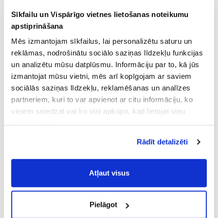
Sīkfailu un Vispārīgo vietnes lietošanas noteikumu
apstiprināšana
Mēs izmantojam sīkfailus, lai personalizētu saturu un
reklāmas, nodrošinātu sociālo saziņas līdzekļu funkcijas
un analizētu mūsu datplūsmu. Informāciju par to, kā jūs
izmantojat mūsu vietni, mēs arī kopīgojam ar saviem
sociālās saziņas līdzekļu, reklamēšanas un analīzes
partneriem, kuri to var apvienot ar citu informāciju, ko
viņiem sniedzat vai ko viņi apkopo, kad lietojat viņu
pakalpojumus.
Atļaujot nepieciešamos sīkfailus Jūs
Rādīt detalizēti
piekrītat
Vispārīgiem vietnes lietošanas
noteikumiem
(saīsināti - VVLN).
Atļaut visus
Pielāgot