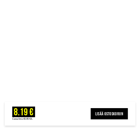
8.19 €
LISÄÄ OSTOSKORIIN
Cena litrā 40.95 €/L